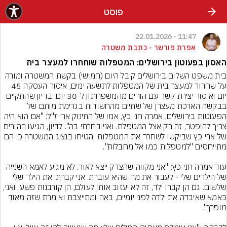
פוסט
11:47 - 22.01.2026
אפרת פורשר - כתבת משטרה
האסון בפעוטון בירושלים: המטפלות שוחחרו למעצר בית
בית משפט השלום בירושלים קיבל היום (חמישי) בקשת המשטרה ומורה 
על שחרור למעצר בית של המטפלות לתשעה ימים, איסור העסקה 45 
יום ואיסור יצירת קשר עם הורים מהמשפחתון ל-30 יום. בדיון שהתקיים 
בבקשה הארכת מעצרן של שתיים מהחשודות בגרימת מותם של 
הפעוטות בירושלים, אמרה חני כץ, אמו של התינוק ארי ז"ל: "אם הוא היה 
צריך להיפטר, זה רק אצל המטפלת. ואני בחרתי בה". לדיון, הגיעו ההורים 
של ארי כץ שביקשו לשחרר את המטפלות והטיחו בנציג המשטרה כי הם 
עוד אמרה חני כץ: "אני מקווה שהצדק ייצא לאור. לא מגיע לאמא השנייה 
של הילדים שלי - לעבור את מה שהיא עוברת. אני קברתי את הילד שלי 
שלשום. גם הן קברו ילד, זה לא יעזוב אותן לעולם, הן קורבנות פשע. ואני, 
כאמא שאיבדה את ילדה לפני יומיים, באה ומתייצבת ואומרת שזה מאוד 