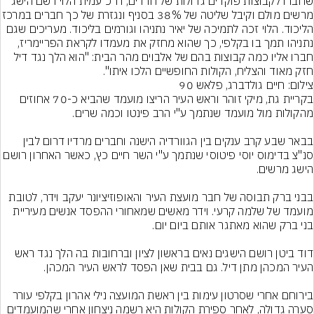
שחברו לקבוצות פוקדים גדולות של חרדים, ח"כ עמית הלוי רשם הישג 
מרשים מולם וקיבל שליטה של 38% בסניף ונגזרת ש
הליכוד. הלוי זכה לתמיכה של יאיר נתניהו וגורמים בליכוד. מעריכים שגם 
נתניהו תמך בו בקלפי, כך שהוא מחזק את מעמדו לקראת הפריימריז, 
חברו אליו כמה קבוצות בהם של אלבוים מהר הבית: "הוא הלך נגד דיל 
חזק מאוד והצליח, הקולות החופשיים הלכו איתו".
צילום: חיים גולדברג, פלאש 90
בקריית גת, מיקי זוהר וראש העיר הריצו מועמד שהביא כ-70 אחוזים 
בבאר שבע קרב ענקים בין הגוורדיה הישנה וחברים מרדיו דרום לבין 
סנ"צ בדימוס יוסי פיטוסי שנתמך ע"י השר חיים כץ, כאשר האחרון רושם 
בבני ברק תבוסה של חבר מועצת העיר והאופוזיציונר יעקב וידר, לטובת 
מועמד של שלמה קרעי. וידר מאשים שמאחורי ההפסד אנשים מעיריית 
דוד ביטן רושם הישגים נאים בראשון לציון וברחובות בה הלך נגד ראש 
בירוחם אחרי שסרטון עימות בין ראשת המועצה נילי אהרון בקלפי עורר 
סערה גדולה, לאחר ספירת הקולות היא רשמה ניצחון אחרי שהמועמדים 