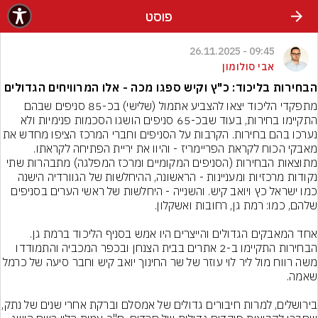
פוסט
09:45 - 26.11.2025
אבי סולומון
הבחירות בליכוד: כ"ץ וקיש ספגו מכה - אלו המרוויחים הגדולים
מתפקדי הליכוד יצאו להצביע אתמול (שלישי) בכ-85 סניפים שבהם 
התקיימו בחירות, בעוד שבכ-65 סניפים הושגו הסכמות פנימיות ולא 
נערכו בהם בחירות. הקרבות על הסניפים וחברי המרכז הציפו מחד
מאבקי הכוח לקראת הפריימריז - והיוו את יריית הפתיחה לקראתו. 
מתוצאות הבחירות (הסניפים המקומיים ומרכז המפלגה) מתבהרות שתי 
נקודות מרכזיות ומעניינות - הראשונה, ההיחלשות של הגוורדיה הישנה 
כמו ישראל כץ ויואב קיש. והשנייה - היחלשות של ראשי הערים בסניפים 
הבחירות התקיימו ב-2 אתרים בבית הצנחן ובכפר המכביה והתמודדו 
משה רווח מול ליר לוי עוזר של שר החינוך יואב קיש וחבר סיעה של כר
בירושלים, למרות חיבורים גדולים של אמס