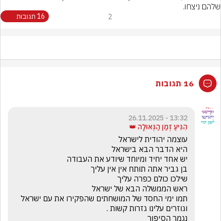
שלהם ניצחו.
2
16 תגובות
16 תגובות
13:32 - 26.11.2025
הִגִּיעַ זְמַן הַגְּאוּלָה 👑