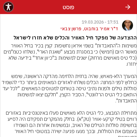
פוסט
17:51 - 19.03.2026
ד"ר אמיר בוחבוט, פרשן צבאי
ההצדעה של מפקד חיל האוויר והכלים שלא חזרו לישראל
משימות ה"התאבדות" בשמי איראן נחשפות: קצין בכיר בחיל האוויר 
מאשר היום (חמישי) כי במסגרת מבצע "שאגת הארי", נשלחו כטמ"מים 
(כלי טיס מאוישים מרחוק) ישנים למשימות ב"כיוון אחד" בידיעה שלא 
המערך הלא-מאויש, שהיה בחזית הלחימה מהדקה הראשונה, שימש 
כחלוץ לפני המחנה: הכלים נשלחו לאזורים המאוימים ביותר כדי להשמיד 
סוללות טילים ולפנות נתיבי טיסה בטוחים למטוסים המאוישים. "לכל יעד 
הותאם כלי הטיס הרלוונטי", הסביר הקצין, "חלקם יצאו למשימות 
מתחילת המבצע, כלי הטיס הלא מאוישים פעלו באינטנסיביות באזורים 
רוויים בטילי קרקע-אוויר (טק"א). בחלק מהמקרים תפקידם היה לסייע 
בחשיפת סוללות הטילים של האויב, ובמשימות אחרות הם השמידו 
בעצמם את הסוללות, ובכך מנעו פגיעה ישירה במטוסי חיל האוויר 