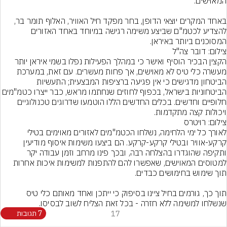
באחד המקרים יוצאי הדופן, בחר מפקד חיל האוויר, האלוף תומר בר, 
להצדיע לכטמ"ם שביצע משימה רגישה במיוחד באחד האזורים 
המסוכנים ביותר באיראן.
צילום: דובר צה"ל
הקצין הבכיר הוסיף ואישר כי במהלך הפעילות נפלו בשמי איראן יותר 
מעשרה כלי טיס לא מאוישים, אך פחות מעשרים. עם זאת, במערכת 
הביטחון מדגישים כי אין פגיעה ברציפות המבצעית; התעשיות 
הביטחוניות בישראל, בכפוף לחוזים שנחתמו מראש, כבר ייצרו
חלופיים וחדשים. בכלים החדשים הללו הוטמעו שדרוגים טכנולוגיים 
ויכולות קצה מתקדמות.
צילום: רויטרס
לאורך כל ימי הלחימה, נשלחו הכטמ"מים לאזורים מאוימים בטילי 
קרקע-אוויר ובטילי קרקע-קרקע. הם ביצעו משימות איסוף מודיעין 
ותקיפה שהוגדרו בהצלחה רבה, ובכך פינו מרחב וזמן עבודה יקר 
למטוסים המאוישים, שאפשרו להם להתפנות למשימות איכות אחרות 
תוך כך, גורמים בחיל ציינו בסיפוק כי ייתכן ואחד מאותם כלי טיס 
שנשלחו למשימה ללא חזרה - בכל זאת הצליח לשוב לבסיסו.
17
7 תגובות