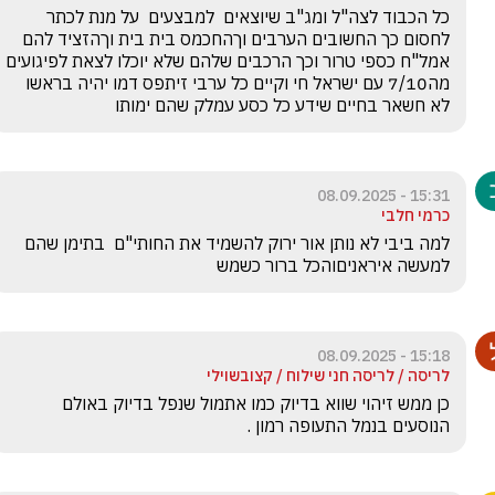
כל הכבוד לצה"ל ומג"ב שיוצאים  למבצעים  על מנת לכתר 
לחסום כך החשובים הערבים וךהחכמס בית בית וךהזציד להם 
אמל"ח כספי טרור וכך הרכבים שלהם שלא יוכלו לצאת לפיגועים 
מה7/10 עם ישראל חי וקיים כל ערבי זיתפס דמו יהיה בראשו  
לא חשאר בחיים שידע כל כסע עמלק שהם ימותו 
15:31 - 08.09.2025
כרמי חלבי
למה ביבי לא נותן אור ירוק להשמיד את החותי"ם  בתימן שהם 
למעשה איראניםוהכל ברור כשמש
15:18 - 08.09.2025
לריסה / לריסה חני שילוח / קצובשוילי
כן ממש זיהוי שווא בדיוק כמו אתמול שנפל בדיוק באולם 
הנוסעים בנמל התעופה רמון . 