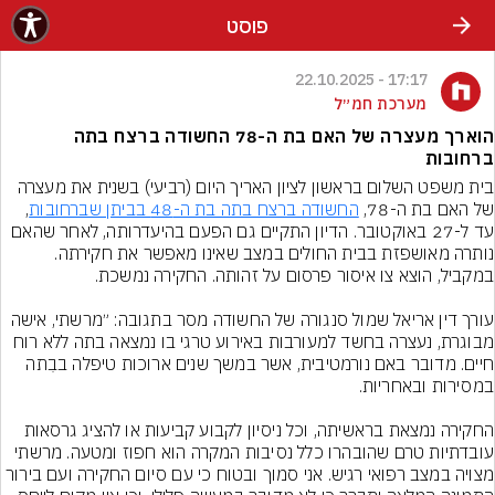
פוסט
17:17 - 22.10.2025
מערכת חמ״ל
הוארך מעצרה של האם בת ה-78 החשודה ברצח בתה
ברחובות
בית משפט השלום בראשון לציון האריך היום (רביעי) בשנית את מעצרה 
של האם בת ה-78, 
החשודה ברצח בתה בת ה-48 בביתן שברחובות
, 
עד ל-27 באוקטובר. הדיון התקיים גם הפעם בהיעדרותה, לאחר שהאם 
נותרה מאושפזת בבית החולים במצב שאינו מאפשר את חקירתה. 
עורך דין אריאל שמול סנגורה של החשודה מסר בתגובה: ״מרשתי, אישה 
מבוגרת, נעצרה בחשד למעורבות באירוע טרגי בו נמצאה בתה ללא רוח 
חיים. מדובר באם נורמטיבית, אשר במשך שנים ארוכות טיפלה בבִתה 
החקירה נמצאת בראשיתה, וכל ניסיון לקבוע קביעות או להציג גרסאות 
עובדתיות טרם שהובהרו כלל נסיבות המקרה הוא חפוז ומטעה. מרשתי 
מצויה במצב רפואי רגיש. אני סמוך ובטוח כי עם סיום החקירה ועם בירור 