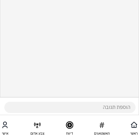
ראשי
האשטאגים
דיווח
צבע אדום
אישי