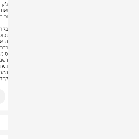
המתא
קרדי