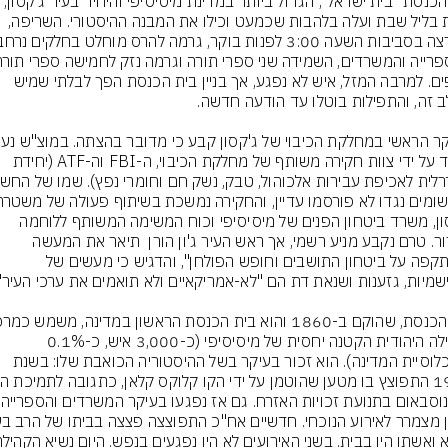
בית הכנסת "בית ישראל", הגדול ביותר במדינת מיסיסיפי והיחיד בעיר ג'קסו
הוצת בליל שבת ועלה בלהבות שכמעט וכילו את המבנה ההיסטורי. השריפה, 
נוספים. למרבה המזל, איש לא נפגע, אך בניין בית הכנסת הפך לבלתי שמיש 
חשוד על ידי צוות חקירה משותף של מחלקת הכיבוי, ה-FBI וה-ATF (יחידת 
ג'קסון, משרד ביטחון הפנים של מיסיסיפי וכוח המשימה המשותף ללוחמה 
בטרור. טרם נקבע מניע רשמי, אך ראש העיר ג'ון הורן  תיאר את המעשה 
כ"התקפה על ביטחון התושבים וחופש הפולחן", והדגיש כי מעשים של 
לקהילה היהודית הקטנה יחסית של מיסיסיפי (כ-3,000 איש, כ-0.1% 
מאוכלוסיית המדינה). הוא זכור בעיקר בשל ההיסטוריה הכואבת שלו: בשנת 