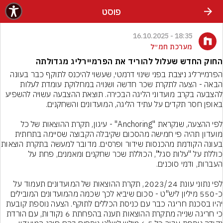
פוסט
18:35 - 16.10.2025
מערכת חמ״ל
החוק החדש שעלול להוריד את הפרמיירליג מגדולתה
הפרמיירליג ניצבת בפני שינוי דרמטי, שעשוי להיכנס לתוקף כבר בעונה 
הבאה - הצעה לתקרת שכר חדשה ושנויה במחלוקת עומדת לעלות 
להצבעה בקרב מועדוני הליגה הבכירה. תוצאת ההצבעה עשויה להשפיע 
לפי ההצעה, שנקראת "Anchoring" - עיגון, תקרת ההוצאות של כל 
מועדון תהיה פי חמישה מהסכום שקיבלה הקבוצה שסיימה בתחתית 
בעונה הקודמת מהכנסות שידור ופרסי
כוללת על "עלות סגל", הכוללת שכר שחקנים ומאמנים, פחת על 
לפי נתוני עונת 2023/24, תקרת ההוצאות של המועדונים תעמוד על 
כ-550 מיליון ליש"ט - סכום שיביא לכך שכמה מהמועדונים המובילים 
יהיו בסכנת חריגה כבר עם כניסת הכללים לתוקף. הצעה נוספת קובעת 
כי חריגה שנייה מתקרת ההוצאות תענה בהפחתת 6 נקודות, עם הורדת 