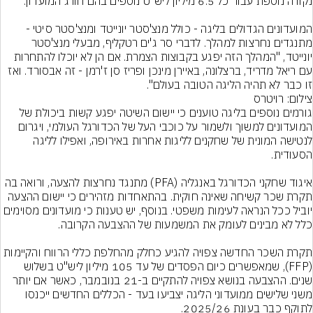
המועדונים הגדולים בליגה - כולל מנצ'סטר יונייטד ומנצ'סטר סיטי - 
מתנגדים נחרצות למהלך. לדברי סר ג'ים רטקליף, מבעלי מנצ'סטר 
יונייטד, "המהלך הזה יפגע בקבוצות הצמרת. אם הן לא יוכלו להתחרות 
עם ריאל מדריד, ברצלונה, באיירן מינכן ופריז סן ז'רמן - זה אבסורד. ואז 
זו כבר לא תהיה הליגה הטובה בעולם".
צילום: רויטרס
גורמים נוספים בליגה טוענים כי יישום השיטה יפגע קשות ביכולת של 
המועדונים למשוך ולשמור על כוכבי העל של הכדורגל העולמי, ויגרום 
לנטישה המונית של שחקנים לליגות אחרות באירופה, ואפילו לליגה 
איגוד שחקני הכדורגל באנגליה (PFA) מתנגד נחרצות להצעה, ורואה בה 
תקרת שכר קשיחה שאינה חוקית. בהתאחדות מזהירים כי יישום ההצעה 
יוביל ככל הנראה לעימות משפטי. בנוסף, יש טענות כי מועדונים מסוימים 
תקרת השכר החדשה צפויה להגיע כחלק מהחלפת כללי הרווח והקיימות 
(FFP), שמאפשרים כיום הפסדים של עד 105 מיליון ליש"ט בשלוש 
שנים. ההצבעה בנושא צפויה להתקיים ב-21 בנובמבר, כאשר אם יותר 
משני שלישים ממועדוני הליגה יצביעו בעד - הכללים החדשים ייכנסו 
לתוקף כבר בעונת 2025/26.
