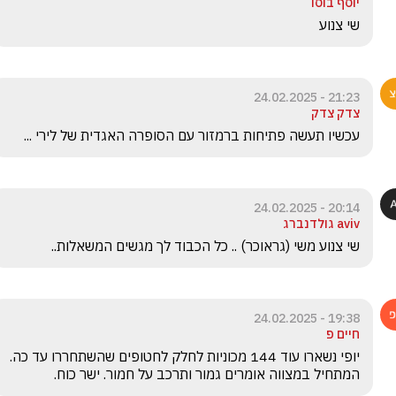
יוסף בוסו
שי צנוע
21:23 - 24.02.2025
צדק צדק
עכשיו תעשה פתיחות ברמזור עם הסופרה האגדית של לירי ... 
20:14 - 24.02.2025
aviv גולדנברג
שי צנוע משי (גראוכר) .. כל הכבוד לך מגשים המשאלות..  
19:38 - 24.02.2025
חיים פ
יופי נשארו עוד 144 מכוניות לחלק לחטופים שהשתחררו עד כה. 
המתחיל במצווה אומרים גמור ותרכב על חמור. ישר כוח.