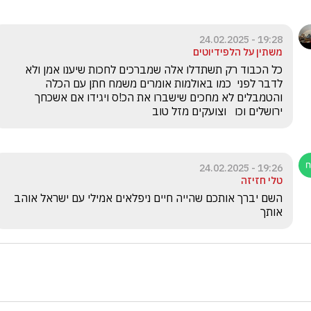
19:28 - 24.02.2025
משתין על הלפידיוטים
כל הכבוד רק תשתדלו אלה שמברכים לחכות שיענו אמן ולא 
לדבר לפני  כמו באולמות אומרים משמח חתן עם הכלה 
והטמבלים לא מחכים שישברו את הכ!ס ויגידו אם אשכחך 
ירושלים וכו   וצועקים מזל טוב  
19:26 - 24.02.2025
טלי חזיזה
השם יברך אותכם שהייה חיים ניפלאים אמילי עם ישראל אוהב 
אותך