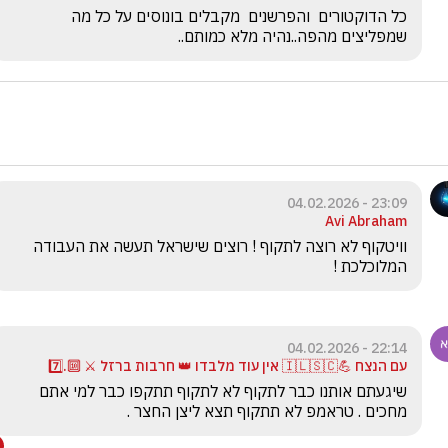
כל הדוקטורים  והפרשנים  מקבלים בונוסים על כל מה 
שמפליצים מהפה..נהיה מלא כמותם..
23:09 - 04.02.2026
Avi Abraham
וויטקוף לא רוצה לתקוף ! רוצים שישראל תעשה את העבודה 
המלוכלכת !
22:14 - 04.02.2026
עם הנצח 💪🇮🇱🇸🇨 אין עוד מלבדו 👑 חרבות ברזל ⚔️ 🔟.7️⃣
שיגעתם אותנו כבר לתקוף לא לתקוף תתקפו כבר למי אתם 
מחכים . טראמפ לא תתקוף תצא ליצן החצר .