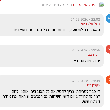
מיטל אלמקייס
הגיב/ה תגובה אחת
22:02 - 04.02.2026
מזל אלגריסי
נמאס כבר לשמוע על כוננות כוננות כל הזמן מתח ועצבים 
21:56 - 04.02.2026
דנית צצ
יהיה  מומ תחת אש
21:39 - 04.02.2026
גקלין רם
די כבר למריחה  צריך לחסל. את כל הסובבים  אותנו ולתת 
למדינה להירגע. יום דישי השיחות עם הנציגים  וניראה  מה אהיה. 
הלילה שקט