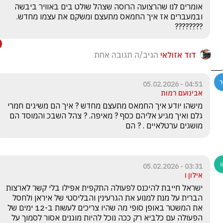
אומרים לנו שהרצועה הרוסה שצהל שולט בים באוויר ביבשה 
ובמעברים אז איך החמאס מתעצם ומשקם את עצמו מחדש.  
????????
דוד אזולאי
הגיב/ה תגובה אחת
04:51 - 05.02.2026
אבינועם רמות
מישהו יודע איך החמאס מתעצם מחדש ? איך הם משיגים חמרי 
גלם ואיך מגיע אליהם כסף ? מאיפה. ? צהל השבכ והמוסד הם 
מושגים ערטלאיים . ? הם 
03:31 - 05.02.2026
אילון ו
ישראל חייבת להיכנס לפעולה התקפית אפילו בלי קשר לארצות 
הברית על מנת למנוע את הגרעינין והבליסטי של איראן ולחסל 
את המשטר באופן סופי מה שהיו צריכים לעשות ב-12 ימים של 
הפעולה עם כלביא רק ככה נוכל להיות מוגנים אסור לסמוך על 