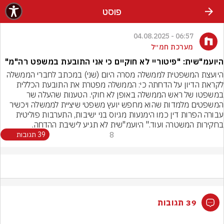
פוסט
06:57 - 04.08.2025
מערכת חמ״ל
היועמ"שית: "פיטוריי לא חוקיים כי אני התובעת במשפט רה"מ"
היועצת המשפטית לממשלה מסרה היום (שני) במכתב לחברי הממשלה 
לקראת הדיון על הדחתה כי: הממשלה מפטרת את התובעת הכללית 
במשפטו של ראש הממשלה באופן לא חוקי. הטענות שהעלה שר 
המשפטים מלמדות שהוא מחפש יועץ משפטי שיציית לממשלה ויכשיר 
עבורה הפרות דין כמו הימנעות מגיוס בני ישיבות, התערבות פוליטית 
בחקירות המשטרה ועוד." היועמ"שית לא תגיע לישיבת ההדחה.
8
39 תגובות
39 תגובות