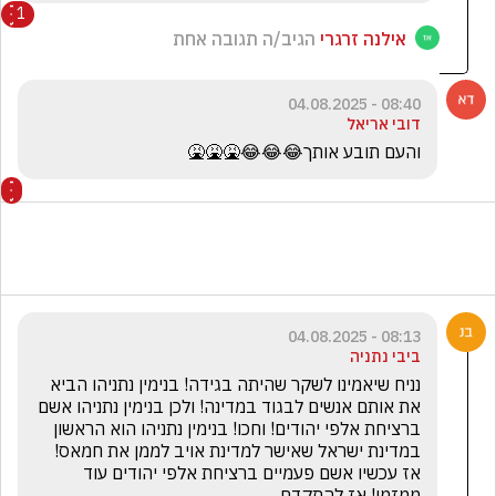
1
אילנה זרגרי
הגיב/ה תגובה אחת
08:40 - 04.08.2025
דובי אריאל
והעם תובע אותך😂😂😂🤮🤮🤮
08:13 - 04.08.2025
ביבי נתניה
נניח שיאמינו לשקר שהיתה בגידה! בנימין נתניהו הביא 
את אותם אנשים לבגוד במדינה! ולכן בנימין נתניהו אשם 
ברציחת אלפי יהודים! וחכו! בנימין נתניהו הוא הראשון 
במדינת ישראל שאישר למדינת אויב לממן את חמאס! 
אז עכשיו אשם פעמיים ברציחת אלפי יהודים עוד 
ממזמן! אז להתקדם