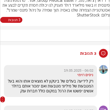
ד"ר דארן צ'ואה, מנכ"ל Group Medical Basel, אמר: "טרנספורמציה 
פיננסית זו בשווי מיליארד דולר תעניק לנו יכולת חסרת תקדים לבצע את 
אסטרטגיית הצמיחה שלנו באסיה תוך שמירה על ניהול פיננסי שמרני".
צילום: ShutterStock
3 תגובות
3 תגובות
06:02 - 19.05.2025
ניסים רוימי
רק לידיעה בעלים של ביטקון לא מוצאים אותו והוא בעל 
המטבעות של מיליוני מטבעות ואם ימכור אותם בדולר 
אנשים יפשטו את הרגל במקום כולל חברות ענק