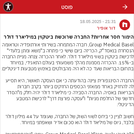
פוסט
21:31 - 18.05.2025
דור אופיר
הימור חסר אחריות? החברה שרוכשת ביטקוין במיליארד דולר
Group Medical Basel, חברה המתמחה בשירותי אורתופדיה וטראומה 
הנסחרת בנאסד"ק, הכריזה ביום שישי כי פתחה ב"משא ומתן בלעדי" 
לרכישת ביטקוין בשווי מיליארד דולר. לאחר ההכרזה צנחה מניית החברה 
ב-15%. ההכרזה מסמנת מהלך משמעותי בעולם התאגידי, במיוחד 
החברה הסינגפורית ציינה בהודעתה כי אם העסקה תאושר, היא תסייע 
לה להחזיק באחד ממאזני הכספים החזקים ביותר בקרב חברות 
הבריאות באסיה. החברה הסבירה כי מיליארד דולר יהיה חלק מ"הסדר 
חדשני של החלפת מניות" ו"עסקה פורצת דרך" לרכישת המטבע 
חשוב לציין כי ביחס לשווי השוק של החברה, שעומד על 44 מיליון דולר 