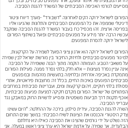
לזרוע המבצעית של איתור ומעקב אחר מפגעים סביבתיים, ובכך הם 
הפורום לישראל ירוקה הקים לאחרונה "דשבורד" -מערך דיווח וניטור 
דיגיטלי שממפה את כל המפגעים הסביבתיים והתלונות שהגיעו אליו 
בפריסה ארצית. זהו מכפיל כח בעבור המשרד להגנת הסביבה שמקבל 
עכשיו הרבה יותר מידע על מפגעים סביבתיים ופועל בשיתוף הפורום 
הפורום לישראל ירוקה הוא ארגון ציוני הפועל לשמירה על הקרקעות, 
למיגור מפגעים סביבתיים ולחיזוק החיבור בין מורשת ישראל לבין שמירה 
על משאבי הטבע. העמותה הוקמה מתוך הבנה ששמירה על הסביבה 
אינה עניין נפרד מציונות – אלא חלק בלתי נפרד ממנה. פעילות הפורום 
מתמקדת באכיפה אזרחית ובלחימה בתעשיות מזהמות ובמפגעים 
סביבתיים הפוגעים באיכות החיים, בכלל זה: מחצבות פיראטיות, אתרי 
פסולת בלתי חוקיים, זיהום קרקעות ומים, ועבריינות סביבתית במרחבים 
הפתוחים של ישראל. הפורום מקדם חקיקה למניעת פגיעות סביבתיות, 
אוכף תקנות דרך תביעות משפטיות ומסייע לרשויות החוק במאבקן נגד 
השרה להגנת הסביבה, עידית סילמן, בירכה על ההחלטה: "היום עשינו 
צדק היסטורי והכנסנו את הציונות לשיח הסביבתי. במשך שנים התחום 
הזה נשלט על ידי גורמים שהציגו את הסביבה כאילו היא נחלתם 
הבלעדית, אך שמירה על אדמת ישראל היא ערך ציוני ראשון במעלה. אני 