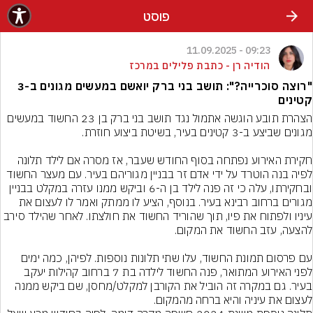
פוסט
09:23 - 11.09.2025
הודיה רן - כתבת פלילים במרכז
"רוצה סוכרייה?": תושב בני ברק יואשם במעשים מגונים ב-3
קטינים
הצהרת תובע הוגשה אתמול נגד תושב בני ברק בן 23 החשוד במעשים 
חקירת האירוע נפתחה בסוף החודש שעבר, אז מסרה אם לילד תלונה 
לפיה בנה הוטרד על ידי אדם זר בבניין מגוריהם בעיר. עם מעצר החשוד 
ובחקירתו, עלה כי זה פנה לילד בן ה-6 וביקש ממנו עזרה במקלט בבניין 
מגורים ברחוב רבינא בעיר. בנוסף, הציע לו ממתק ואמר לו לעצום את 
עיניו ולפתוח את פיו, תוך שהוריד החשוד את חולצתו. לאחר שהילד סירב 
עם פרסום תמונת החשוד, עלו שתי תלונות נוספות. לפיהן, כמה ימים 
לפני האירוע המתואר, פנה החשוד לילדה בת 7 ברחוב קהילות יעקב 
בעיר. גם במקרה זה הוביל את הקורבן למקלט/מחסן, שם ביקש ממנה 
לעצום את עיניה והיא ברחה מהמקום.