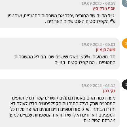
08:59 - 19.09.2025
יוסף מרקוביץ
 טיל מדויק של החותים ,יפזר את משפחות החטופים, שנחטפו 
ע"י הקפלניסטים האנטישמים הארורים .
06:01 - 19.09.2025
משה בן ציון
חד  משמעית  60%  מאלו שישנים שם  הם לא ממשפחות  
החטופים  , הם קפלניסטים  בזויים
05:12 - 19.09.2025
גקי כהן
מעניין כמה מהם באמת ובתמים קשורים קשר דם לחטופים 
המסכנים שרק בגלל התנהגות הקפלניסטים הללו לעולם לא 
יחזרו הביתה .יש  כ 50 חטופים חיים ומתים מאיפה נולדו כל 
המפגינים הארורים הללו שלרחו את המשפחות שבויים למען 
מטרתם הפוליטית.