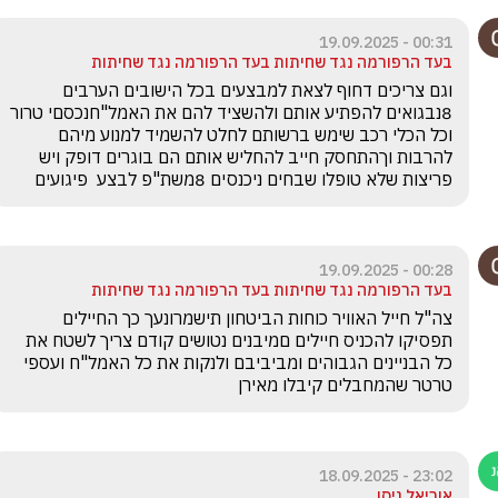
00:31 - 19.09.2025
בעד הרפורמה נגד שחיתות בעד הרפורמה נגד שחיתות
וגם צריכים דחוף לצאת למבצעים בכל הישובים הערבים 
8נבגואים להפתיע אותם ולהשציד להם את האמל"חנכסםי טרור 
וכל הכלי רכב שימש ברשותם לחלט להשמיד למנוע מיהם 
להרבות וךהתחסק חייב להחליש אותם הם בוגרים דופק ויש 
פריצות שלא טופלו שבחים ניכנסים 8משת"פ לבצע  פיגועים 
00:28 - 19.09.2025
בעד הרפורמה נגד שחיתות בעד הרפורמה נגד שחיתות
צה"ל חייל האוויר כוחות הביטחון תישמרונעך כך החיילים 
תפסיקו להכניס חיילים םמיבנים נטושים קודם צריך לשטח את 
כל הבניינים הגבוהים ומביביבם ולנקות את כל האמל"ח ועספי 
טרטר שהמחבלים קיבלו מאירן 
23:02 - 18.09.2025
אוריאל ניסן