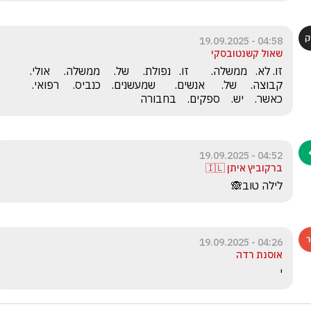
04:58 - 19.09.2025
שאול קשנטובסקי
זו. לא.   ממשלה.        זו.   נפולת.     של.     ממשלה.     אולי.      
קבוצה.     של.      אנשים.       שמעשנים.    כנביס.     רפואי.       
כאשר.    יש.    ספקים.    בחבורה
04:52 - 19.09.2025
ברקוביץ איתן 🇮🇱
לילה טוב🙈
04:26 - 19.09.2025
אוסנת רדה
י