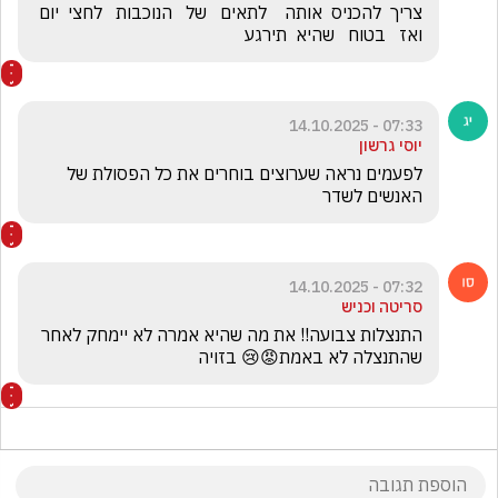
צריך  להכניס  אותה    לתאים   של   הנוכבות   לחצי  יום  
ואז   בטוח   שהיא  תירגע   
07:33 - 14.10.2025
יוסי גרשון
לפעמים נראה שערוצים בוחרים את כל הפסולת של 
האנשים לשדר
07:32 - 14.10.2025
סריטה וכניש
התנצלות צבועה!! את מה שהיא אמרה לא יימחק לאחר 
שהתנצלה לא באמת😡😢 בזויה