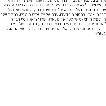
ארה"ב בגרמניה לשעבר ריצ'רד גרנל שכינה אותה "אישה חולה". הוא 
הוסיף ואמר: "היא ממש פרו-חמאס, אפשר להרגיש כמה היא כועסת על 
שחרור החטופים על ידי טראמפ". גם משרד החוץ הישראלי זעם על 
דבריה ואמר: "החטופים הורעבו, עברו עינויים 
הן תעמלות חמאס על סטרואידים". ארגון פרו-ישראלי נוסף הבהיר: 
"החטופים הורעבו, עברו עינויים במכות חשמל, הוחזקו בשלשלאות 
ובכלובים מתחת לאדמה, נאלצו לחפור את קבריהם. זה מעל הממוצע 
בעזה?".