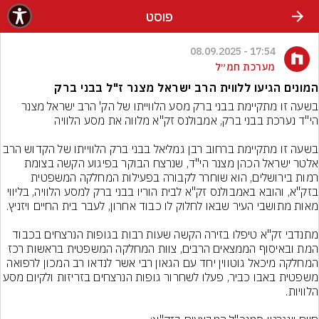
פוסט
17:54 - 08.09.2025
מערכת חמ״ל
המונים הגיעו ללווית הרב ישראל מצנר ז"ל בבני ברק
בשעה זו מתקיימת בבני ברק מסע הלווייתו של הק' הרב ישראל מצנר 
בשעה זו מתקיימת ברחוב רבן גמליאל בבני ברק הלווייתו של הקדוש הרב 
אלטר ישראל הכהן מצנר הי"ד, שנרצח הבוקר בפיגוע הקשה בצומת 
רמות בירושלים, הוא שוחרר לקבורה בפעילות המחלקה המשפטית 
בזק"א, והובא באמבולנס זק"א לבית הוריו בבני ברק למסע הלוויה, בליווי 
מתנדבי זק"א טיפלו בזירה הקשה שעות רבות בגופות הנרצחים בכבוד 
המת ובאיסוף הממצאים הרבים, צוות המחלקה המשפטית בראשות רכז 
המחלקה מיכאל גוטווין יחד עם הגאון רבי אשר לנדאו רב המכון לרפואה 
משפטית באבו כביר, פעלו לשחרור גופות הנרצחים בזריזות ול