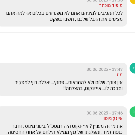
17:58 - 30.06.2025
מופיד מוכתר
לכל המגיבים למיניהם אתם לא משפיעים בכלום אז למה אתם 
מציפים את הזבל שלכם , תשבו בשקט 
17:47 - 30.06.2025
מ ז
אין צורך. שלום ולא להתראות... פחנץ... יאללה רוץ למפקיר 
ותבכה לו... אייזנקוט, בהצלחה!!
17:46 - 30.06.2025
אייזק ניוטון
את מי זה מעניין ? אייזנקוט היה רמטכ"ל בינוני מינוס , וחבר 
כנסת זניח . ומפלגתו של גנץ ממילא תילחם על אחוז החסימה . 