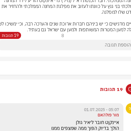
המחנה הממלכתי: חבר הכנסת רא״ל (מיל׳) גדי איזנקוט הודיע ליו״ר המחנה 
הממלכתי בני גנץ על כוונתו לעזוב את מפלגת המחנה הממלכתי ולהחזיר את 
ה למען המטרות המשותפות ולמען עם ישראל גם בעתיד.
8
19 תגובות
19 תגובות
05:07 - 01.07.2025
מור פולהאם
הולך בדיוק הפוך ממה שמצפים ממנו