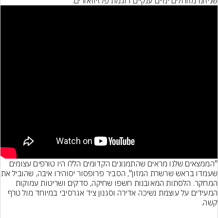
שניזונו מזוחלים ימיים ענקיים דוגמת פלזיוזאורים.
"הממצאים שלנו מראים שהתמנונים הקדומים הללו היו טורפים עצומים 
שעמדו בראש שרשרת המזון",
המחקר. הלסתות המאובנות חשפו שחיקה, סדקים ושריטות עמוקות 
המעידים על עוצמת נשיכה אדירה וסגנון ציד אגרסיבי במיוחד מול טרף 