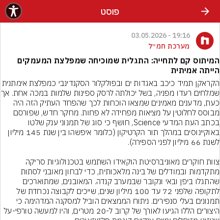
פוסט
19:16 - 03.05.2026
מערכת חמ״ל
המיתוס קם לתחייה: התגלית שמוכיחה שמפלצת המעמקים
הייתה אמיתית
הקראקן תמיד כיכב באגדות ים ובפולקלור הסקנדינבי כמפלצת אימ
שמלחים רעדו מפניה, בשל יכולתה
כעת, מדענים מאמינים שמצאו הוכחות לכך שהפחד העתיק הזה היה 
מבוסס לחלוטין על מציאות מפחידה לא פחות. מחקר חדש, שפורסם 
בכתב העת המדעי Science, חושף כי סוג של תמנוני ענק שלטו 
באוקיינוסים במהלך תור הקרטיקון (כלומר איפשהו בין שנת 145 מיליון 
צוות חוקרים מאוניברסיטת הוקאידו השתמש בטכנולוגיות סריקה 
מתקדמות ובמודלים של בינה מלאכותית, כדי לבחון מאובני לסתות 
שהתגלו ביפן ובאי ונקובר שבמערב קנדה. המאובנים, שמתוארכים 
לתקופה שלפני 72 עד 100 מיליון שנים, שייכים לקבוצה נכחדת של 
תמנונים בעלי סנפירים. ניתוח הממצאים הוביל למסקנה המדהימה כי 
היצורים הללו הגיעו לאורך של קרוב ל-20 מטרים, והיו למעשה טורפי-על 