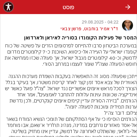
פוסט
04:22 - 29.08.2025
ד"ר אמיר בוחבוט, פרשן צבאי
המסר של פעילות הקומנדו בסוריה לאיראן ולארדואן
במערכת הביטחון סרבו להתייחס לפרסומים הזרים על פשיטה של כוח 
קומנדו ישראלי על העיירה אל-כיסווא, השוכנת כ-7 קילומטרים מדרום 
לדמשק וכ-40 קילומטרים מגבול ישראל, אך פעולה שכזו ממחישה את 
ייתכן שפעולה מסוג זה התאפשרה בעקבות השמדת מערכות ההגנה 
האווירית של צבא אסד זמן קצר לאחר קריסת משטרו, אך בעיקר בגלל 
הצורך לסכל מראש איומים אפשריים נגד ישראל. "צה"ל פועל כאשר יש 
אינדיקציה שכוונות עוינות עלולות להתחבר לאמצעים", אמר אחד 
הגורמים. "בזירה הסורית עדיין קיימים איומים קונקרטיים, ולכן נדרשת 
ערנות תמידית ומוכנות לפעולה יזומה".
צילום: דובר צה״ל
הגורמים הוסיפו כי על אף הסתלקותם של תומכי הנשיא המודח בשאר 
אל-אסד מאזורים נרחבים במדינה, מנהיג תח'ריר א־שאם, אבו מוחמד 
אל-ג'ולאני, שהשתלט לאחרונה על דמשק, עדיין אינו מחזיק בשליטה 