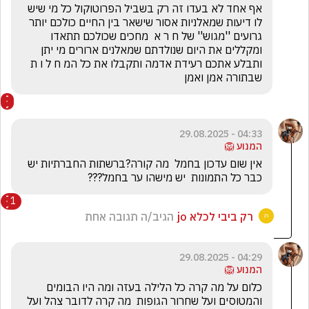
אף אחד לא בעדו זה רק בשביל הפרוטוקול כל מי שיש 
לו דיעות שמאלניות אסור שישאר בין החיים כולכם יותר 
גרועים ''מגוש'' של ח ר א  מחכים שכולכם תתאדו 
ומקללים את היום שנולדתם שמאלנים ארורים מי יתן 
ותבלע אתכם רעידת אדמה ותקבלו את כל המ ח ל ו ת 
שבתורה אמן ואמן
04:33 - 29.08.2025
המנוע 🦁
אין שום עדכון בחמל  מה קורה?ברשתות החברתיות יש 
כבר כל התמונות  יש מישהו ער בחמל???
1
רק ביבי לכלא jo
הגיב/ה תגובה אחת
04:29 - 29.08.2025
המנוע 🦁
כלום על מה קרה כל הלילה בעזה ומה היו הבומים 
והמטוסים ועל שחרור הגופות  מה קרה לדובר צהל ועל 