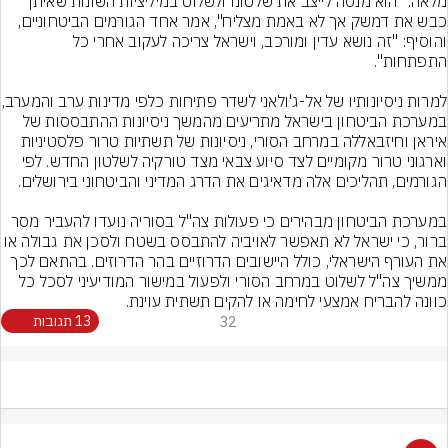
מלאה. "הוא מנסה לייצב את שלטונו ולשלוט במיליציות השונות שאיתן 
כבש את דמשק אך לא באמת מצליח", אמר אחד הגורמים הביטחוניים, 
והוסיף: "זה נושא עדין ומורכב, וישראל צריכה לעקוב אחרי כל 
למרות ניסיונותיו של אל-ג'ולאנ
במערכת הביטחון בישראל מתריעים מהמשך ניסיונות ההתבססות של 
איראן וחיזבאללה במרחב הסורי, ניסיונות של תשתיות טרור פלסטיניות 
וארגוני טרור מקומיים לצד סיוע צבאי מצד טורקיה לשלטון החדש. לפי 
במערכת הביטחון מבהירים כי פעולות צה"ל בסוריה נועדו להעביר מסר 
ברור, כי ישראל לא תאפשר לאויביה להתבסס בשטח ולסכן את גבול
את העורף הישראלי, כולל היישובים הדרוזיים בהר הדרוזים. בהתאם לכך 
ממשיך צה"ל לשלוט במרחב הסורי ולפעול במישור המודיעיני לסכל כל 
כוונה להבריח אמצעי לחימה או להקים תשתית עוינת.
32
13 תגובות