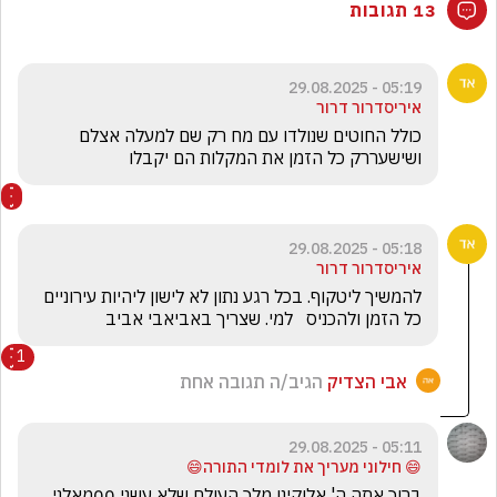
13 תגובות
05:19 - 29.08.2025
איריסדרור דרור
כולל החוטים שנולדו עם מח רק שם למעלה אצלם 
ושישעררק כל הזמן את המקלות הם יקבלו
05:18 - 29.08.2025
איריסדרור דרור
להמשיך ליטקוף. בכל רגע נתון לא לישון ליהיות עירוניים 
כל הזמן ולהכניס   למי. שצריך באביאבי אביב 
1
אבי הצדיק
הגיב/ה תגובה אחת
05:11 - 29.08.2025
😄 חילוני מעריך את לומדי התורה😄
ברוך אתה ה' אלוקינו מלך העולם שלא עשני 00מאלני 