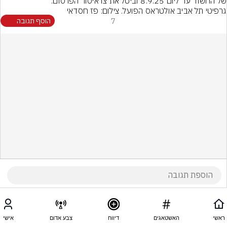
של החשוד עד ליום 8.9.25 וביטל את צו איסור הפרסום.
גרפיטי תל אביב אולטראס הפועל. צילום: פז חסדאי
7
הוסף תגובה
ראשי
האשטאגים
דיווח
צבע אדום
אישי