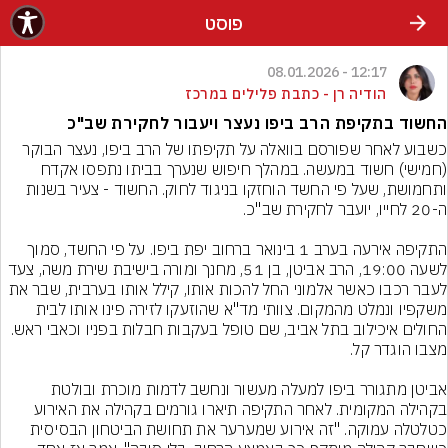
פוסט
12:17 - 08.01.2026
הודיה רן - כתבת פלילים במרכז
החשוד בתקיפת הרב ביפו נעצר ויעבור לחקירת שב"כ
כשבוע לאחר שפורסם בוואלה על תקיפתו של הרב ביפו, נעצר הבוקר 
(חמישי) חשוד במעשה. במהלך חיפוש שנערך בביתו נתפסו אקדח 
ותחמושת, שעל פי החשד הוחזקו בניגוד לחוק. החשוד - צעיר בשנות 
התקיפה אירעה בערב 1 בינואר ברחוב יפת ביפו. על פי החשד, סמוך 
לשעה 19:00, הרב אביטן, בן 51, מחנך ומורה בישיבת שירת משה, צעד 
לעבר רכבו כאשר אלמוני החל להכות אותו, קילל אותו בערבית, שבר את 
משקפיו ונמלט מהמקום. צוותי מד"א שהוזעקו לזירה פינו אותו לבית 
החולים איכילוב בתל אביב, שם טופל בעקבות חבלות בפניו וכאבי ראש. 
אביטן מתגורר ביפו למעלה מעשור ונחשב לדמות מוכרת ובולטת 
בקהילה המקומית. לאחר התקיפה תיארו גורמים בקהילה את האירוע 
כטלטלה עמוקה. "זה אירוע שמערער את תחושת הביטחון הבסיסית 