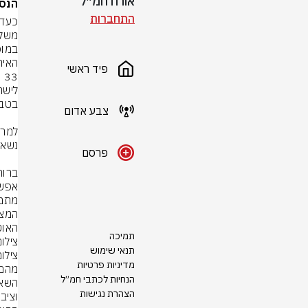
אורח חמ״ל
הנס
התחברות
פיד ראשי
צבע אדום
פרסם
האוט
תמיכה
צילום: Keystone/Stringer
תנאי שימוש
צילו
מדיניות פרטיות
הנחיות לכתבי חמ״ל
הצהרת נגישות