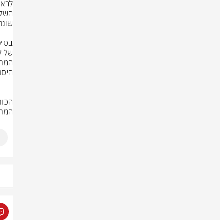
המהפכה