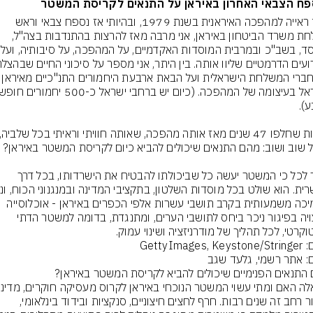
פח הצבאי האחרון באיראן על התנאים לקריסת המשטר
כעד ראייה למהפכה האיראנית בשנת 1979, ובהיותי אז נספח צבאי וראש 
משלחת משרד הביטחון באיראן, אני מרבה מאז להרצות בהתנדבות בצה"ל, 
במוסד, בשב"כ ובמ
33 חברי המשלחת הישראלית ועל הבאת ארבע
ברור לכל כי המשטר יעשה כל שביכולתו להבטיח את הישרדותו, בכל דרך 
מתמיכה משמעותית בקרב תושבי עשרות אלפי הכפרים באיראן - אוכלוסייה 
המצויה בפיגור ניכר ביחס לתושבי הערים, ומתנגדת, בדומה למשטר הדתי 
וקרטי, לכל תהליך של מודרניזציה ושינוי עמוק.
GettyImages, 
ם: אתר רשמי, גלעד שגב
וציבור רחב זה שנים רבות. חרף לחצים חיצוניים, סנקציות ובידוד בינלאומי, 