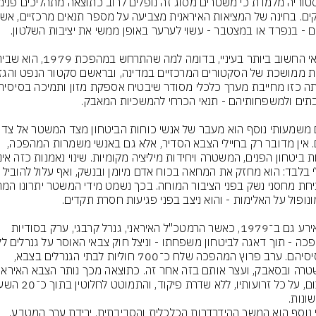
גורם משמעותי נוסף הוא מעבר של אנשי
העם. אין מדובר רק בחיילי הצבא הסדיר, אלא גם באנשי משמרות המהפכה, 
סמלי בלבד: הוא מחזק את המחאה בכוח אדם מיומן ובנשק, ואף עלול ל
כך אירע גם ב־1979, כאשר הרמטכ"ל האיראני, גנרל קרבגי, ערק בסודיות 
בבסיסיהם. ערב פרוץ המהפכה שלח כ־700 חוליות לבתי הגנרלים בצבא, 
ונות.
תנאי נוסף הוא המשך ההידרדרות הכלכלית והסביבתית. ירידת ערך המטבע, 