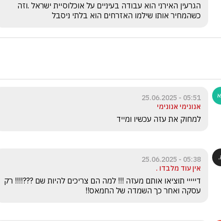
הגרעין האירני הוא עבודה בעיניים על אוכלוסיית ישראל .וזה 
כשהמחיר אותו שילמו האזרחים הוא בלתי ניסבל 
05:51 - 25.06.2025
אנונימי אנונימי
למחוק את עזה עכשיו ומייד 
05:38 - 25.06.2025
אין עוד מלבדו .
דייייי תוציאו אותם מעזה !!! למה הם צריכים להיות שם ???!!!! רק 
עסקה ואחר כך השמדה של החמאס!!