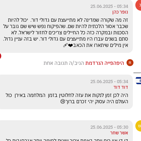
05:34 - 25.06.2025
נופר כהן
זה מה שקורה שמדינה לא מתייעצת עם גדולי דור.  יכול להיות 
שכבר אסור הלכתית להיות שם. שהפיקוח נפש שיש שם גובר על 
הסכנות ובמקרה כזה כל החיילים צריכים לחזור לישראל. לא 
סתם בשנים עברו היו מתייעצים עם גדולי דור. יש בזה עניין גדול. 
אין מילים שיתארו את הכאב❤️‍🩹
היפהפייה הנרדמת
הגיב/ה תגובה אחת
05:34 - 25.06.2025
דוד דוד
היה לכן זמן לנקות את עזה לחלוטין בזמן  המלחמה באירן  כול 
העולם היה עסוק יהי זכרם ברוך😢
05:30 - 25.06.2025
אשר שחר
די די אין כוח יותר באמת צריך שיטת לחימה יותר אגרסיבית כל 