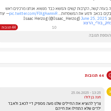
הזירה בעזה קשה, הקרבות קשים והמשא כבד מנשוא. אנחנו מרכינים ראש 
קים בכאב ודמע את המשפחות… 
pic.twitter.com/FlXgAwnniR
Isaac Herz) 
June 25, 2025
חק_בוז'י_הרצוג
10
44 תגובות
44 תגובות
13:25 - 25.06.2025
חנה בן לולו
צריך להוציא את החיילים שלנו מעה מספיק דיי לכאב ולאבד 
ילדים שלא התחילו את חייהם