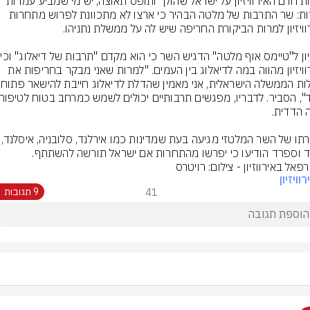
למרות חרם האירוויזיון על ישראל שהולך ותופס תאוצה, יש מי שמביע עמדות 
אחרות: שר התרבות של מלטה הבהיר כי ארצו לא מתכוונת לפרוש מתחרות 
בראיון 
האירוויזיון מהווה במה לדיאלוג בין העמים. "למרות שאני מבקר בחריפות את 
הצהרתו של השר המלטזי מגיעה
ד וספרד הודיעו כי יפרשו מהתחרות אם ישראל תורשה להשתתף.
רפאל באירווזיון - צילום: רויטרס
וויזיון
41
9 תגובות