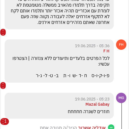
תקיפה בדרך תלמדו מהאויב ממשלה מטומטמת לא 
לומדת עם אכזריים תהיה אכזר יותר ותלמדו אותם לקח 
לא לתקוף אזרחים יאלה לעבודה נקווה שזה פעם 
אחרונה שאתם מזהירים אזרחים אירנים.
05:36 - 19.06.2025
F H
לכל הפרטים בלעדיים ותיעודים ללא צנזורה | הצטרפו 
פ-ו-ק-ו-ס    ח -ד -ש  ו- ת    ב- ט- ל- ג-ר
05:23 - 19.06.2025
Mazal Gabay
חוזרים לשגרה חחחחח
1
אודליה אשרוב
הגיב/ה תגובה אחת