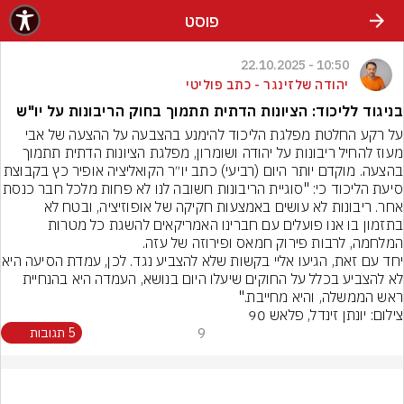
פוסט
10:50 - 22.10.2025
יהודה שלזינגר - כתב פוליטי
בניגוד לליכוד: הציונות הדתית תתמוך בחוק הריבונות על יו"ש
על רקע החלטת מפלגת הליכוד להימנע בהצבעה על ההצעה של אבי 
מעוז להחיל ריבונות על יהודה ושומרון, מפלגת הציונות הדתית תתמוך 
בהצעה. מוקדם יותר היום (רביעי) כתב יו״ר הקואליציה אופיר כץ בקבו
סיעת הליכוד כי: "סוגיית הריבונות חשובה לנו לא פחות
אחר. ריבונות לא עושים באמצעות חקיקה של אופוזיציה, ובטח לא 
בתזמון בו אנו פועלים עם חברינו האמריקאים להשגת כל מטרות 
יחד עם זאת, הגיעו אליי בקשות שלא ל
לא להצביע בכלל על החוקים שיעלו היום בנושא, העמדה היא בהנחיית 
ראש הממשלה, והיא מחייבת."
צילום: יונתן זינדל, פלאש 90
9
5 תגובות