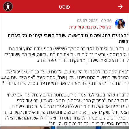
פוסט
09:36 - 08.07.2025
טל שלו, כתבת פוליטית
"הצמידו לחטופה מוט לראש": שורד השבי קית' סיגל בעדות
קשה
שורד השבי קית' סיגל דיבר הבוקר (שלישי) בפני ועדת החוץ והביטחון 
של הכנסת - ותיאר במילים קשות את התופת שחווה, ואת מה שעוברים 
"באתי לפה כדי לספר על הקושי שם, ולהמחיש עד כמה שאני יכול את 
הסבל של חמישים החטופים שעדיין שם", פתח סיגל. "אני היית
לדבריו, שהה בשבי לצד עמרי מירן, שנחטף מקיבוץ נחל עוז ואב לשתי 
בנות קטנות. "הניתוק מהמשפחה מייסר כשלעצמו, וזה עוד לפני 
שמזכירים את האלימות וההתעללות. איימו להרוג אותי כמה פעמים, 
הצמידו לי נשק לראש, וראיתי חטופים וחטופות שחוו אלימות קשה ביותר 
- כולל חטופה שהצמידו למצחה מוט חד ואקדח לראש. המראות האלה 
רודפים אותי עד היום, וזה רק נהיה קשה יותר".