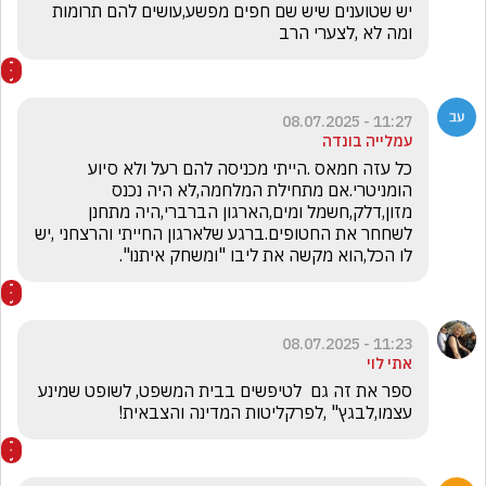
יש שטוענים שיש שם חפים מפשע,עושים להם תרומות 
ומה לא ,לצערי הרב 
11:27 - 08.07.2025
עמלייה בונדה
כל עזה חמאס .הייתי מכניסה להם רעל ולא סיוע 
הומניטרי.אם מתחילת המלחמה,לא היה נכנס 
מזון,דלק,חשמל ומים,הארגון הברברי,היה מתחנן 
לשחחר את החטופים.ברגע שלארגון החייתי והרצחני ,יש 
לו הכל,הוא מקשה את ליבו "ומשחק איתנו".
11:23 - 08.07.2025
אתי לוי
ספר את זה גם  לטיפשים בבית המשפט, לשופט שמינע 
עצמו,לבגץ" ,לפרקליטות המדינה והצבאית!