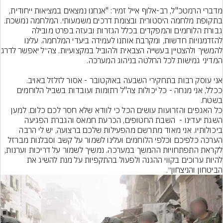
מדברי הרמטכ"ל, רב-אלוף אייל זמיר: "אנחנו נמצאים במציאות ייחודית, 
בתקופת מלחמה היסטורית ובצומת דרכים משמעותי. המלחמה נמשכת. 
גבורת הלוחמים והמפקדים בכלל הגזרות ובעזה בפרט מובילה 
להזדמנויות חדשות, ומקרבת אותנו לעמידה ביעדי המלחמה. עלינו 
להמשיך ולהצטיין בעשייה הצבאית ולהו
ככלל, אני מנחה - כל יכולות צה"ל רתומות ועובדות בשביל הלוחמים 
כל האגפים והזרועות עושים הכל כי לוודא שלא חסר לכם כלום. למען 
השגת יעדינו -  השבת החטופים, הכרעת חמאס והגברת הפגיעה 
ביכולותיו. אני מאוד מתרשם מהפעילות שלכם ברצועה, יש לי הרבה 
הערכה כלפיכם וכלפי הלוחמים ועלינו לשמור על קשב וסבלנות מברזל 
לקראת התפתחויות ההמשך במערכה. נמשיך לשמור על דריכות וערנות, 
להיות ערוכים בקווי ההגנה ולפעול בהתקפיות על מנת להשיג את 
הביטחון והניצחון״.