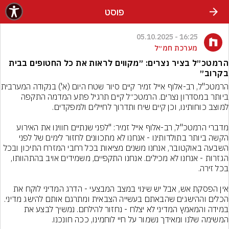
פוסט
16:25 - 05.10.2025
מערכת חמ״ל
הרמטכ״ל בציר נצרים: ״מקווים לראות את כל החטופים בבית
בקרוב״
הרמטכ"ל, רב-אלוף אייל זמיר קיים 
ביותר במסדרון נצרים. הרמטכ״ל קיים תרגיל פתע המדמה התקפה 
מדברי הרמטכ"ל, רב-אלוף אייל זמיר: "לפני שנתיים חווינו את האירוע 
הקשה ביותר בתולדותינו - אנחנו לא מתכוונים לחזור לימים של לפני 
השבעה באוקטובר, אנחנו משנים מציאות בכל רחבי המזרח התיכון ובכל 
הגזרות - אנחנו לא מכילים. אנחנו התקפיים, משמידים אויב בהתהוותו, 
אין הפסקת אש, אבל יש שינוי במצב המבצעי - הדרג המדיני לוקח את 
הכלים וההישגים שהבאתם בעשייה הצבאית ומתרגם אותם להישג מדיני. 
במידה והמאמץ המדיני לא יצלח - נחזור להילחם. נמשיך לבצע את 