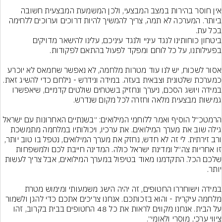
אין חוסר בהירות במצב המבצעי, ולכן המשמעת המבצעית חשובה 
ביותר. המערכה לא תמה, צריך להמשיך להיות דרוכים וערוכים ללחימה 
ביטחון כוחותינו לנגד עיניי ולנגד עיניכם, עלינו להישאר מדויקים 
אסור לשכוח, יש לנו עוד מטרות מלחמה, לא נאפשר שחמאס לא יוכרע 
כמערכת שלטונית וצבאית בעזה. במידה ונידרש - נילחם כדי להשיג זאת. 
במידה ויושג הסכם, ניערך ונחזיק בשטחים שולטים קדמיים, שיאפשרו 
הרמטכ״ל הוסיף ואמר ללוחמי המילואים: ״בשנתיים האחרונות עם ישראל 
גילה שוב את מערך המילואים. את ערכיו, ויכולותיו במלחמה מתמשכת 
ורב זירתית. לי זה לא חדש, נחזק את מערך המילואים, נטפל בו טוב יותר, 
זו אחריות צה״ל ומדינת ישראל כולה. המדינה חייבת לכם ולמשפחות 
שלכם הכל. התקדמנו מאוד בטיפול במערך המילואים, אבל צריך לעשות 
במידה וישוחררו החטופים, זה יהיה הישג משמעותי ומימוש מטרת 
מלחמה עיקרית - והוא בזכותכם. אנחנו צריכים אתכם כדי להגן ולשמור 
על הבית. אנחנו מקווים לראות את כל 48 החטופים בבית בקרוב, זהו 
ציווי ערכי, מוסרי ולאומי״.