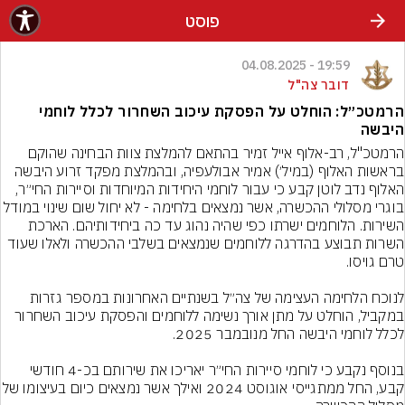
פוסט
19:59 - 04.08.2025
דובר צה"ל
הרמטכ״ל: הוחלט על הפסקת עיכוב השחרור לכלל לוחמי
היבשה
הרמטכ"ל, רב-אלוף אייל זמיר בהתאם להמלצת צוות הבחינה שהוקם 
בראשות האלוף (במיל׳) אמיר אבולעפיה, ובהמלצת מפקד זרוע היבשה 
האלוף נדב לוטן קבע כי עבור לוחמי היחידות המיוחדות וסיירות החי״ר, 
בוגרי מסלולי ההכשרה, אשר נמצאים בלחימה - לא יחול שום שינוי במודל 
השירות. הלוחמים ישרתו כפי שהיה נהוג עד כה ביחידותיהם. הארכת 
השרות תבוצע בהדרגה ללוחמים שנמצאים בשלבי ההכשרה ולאלו שעוד 
לנוכח הלחימה העצימה של צה״ל בשנתיים האחרונות במספר גזרות 
במקביל, הוחלט על מתן אורך נשימה ללוחמים והפסקת עיכוב השחרור 
בנוסף נקבע כי לוחמי סיירות החי״ר יאריכו את שירותם בכ-4 חודשי 
קבע, החל ממתגייסי אוגוסט 2024 ואילך אשר