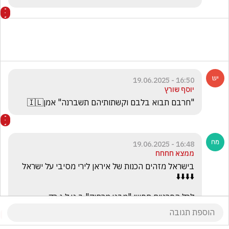
16:50 - 19.06.2025
יוסף שורץ
"חרבם תבוא בלבם וקשתותיהם תשברנה" אמן🇮🇱
16:48 - 19.06.2025
ממצא חחחח
לכל הפרטים חפשו "מבט מרחוק" ב ט ל ג רק