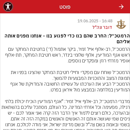
פוסט
16:48 - 19.06.2025
דובר צה"ל
הרמטכ״ל: החרב שהם בנו כדי לפגוע בנו - אנחנו מפנים אותה
אליהם
הרמטכ״ל, רב-אלוף אייל זמיר, ביקר אתמול (ד׳) בחטיבת המחקר עם 
ראש אגף המודיעין, אלוף שלומי בינדר, ראש חטיבת המחקר, תת-אלוף 
הרמטכ״ל שוחח עם מפקדי וחיילי חטיבת המחקר שהציגו בפניו את 
הרמטכ״ל הביע את הערכתו על עשייתו החשובה והמדויקת של אגף 
מדברי הרמטכ״ל, רב-אלוף אייל זמיר: "אגף המודיעין הוכיח יכולת בלתי 
רגילה, מפעימה וכל אזרחי המדינה, כל העולם, מסתכל עליכם בהשתאות 
ובהערכה, כולם רוצים ללמוד איך הדבר הזה קרה ואני אומר לכם - יש 
ניסים שמי שעושה אותם זה האנשים והאנשים במקרה הזה זה אתם. 
בשמי ובאמת בשם צה"ל ובשם מדינת ישראל, אני מודה לכולכם. אנחנו 