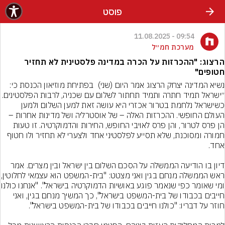
פוסט
09:54 - 11.08.2025
מערכת חמ״ל
הרצוג: "ההכרזות על הכרה במדינה פלסטינית לא תחזיר
חטופים"
נשיא המדינה יצחק הרצוג אמר היום (שני)  בפתיחת מוזיאון הכנסת כי: 
״ישראל תמיד חתרה ותמיד תחתור לשלום עם שכניה, לרבות הפלסטי
כשישראל נלחמת בטרור אכזרי היא עושה זאת למען השלום ולמען 
העולם החופשי. ההכרזות האלה – של אוסטרליה ושל מדינות אחרות – 
הן פרס לטרור, והן פרס לאויבי החופש, החירות והדמוקרטיה. זו טעות 
חמורה ומסוכנת, שלא תסייע לפלסטיני אחד ולצערי לא תחזיר ולו חטוף 
דיון בו הודיעה הממשלה על הסכם השלום בין ישראל ובין מצרים. אמר 
ראש הממשלה מנחם בגין ואני מ
ומי שאומר כפי שנאמר פוגע באושיות ה
חייבים בכבודו של בית-המשפט בישראל", כך המשיך מנחם בגין, ואני 