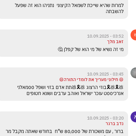
למרות שהיא שייכת לשמאל הקיצוני  נתניהו הוא זה שפעל 
להשבתה
03:52 - 10.09.2025
זאב מלך
מי זה נשיא של מי הוא של קפלן 🤔
03:45 - 10.09.2025
😄 חילוני מעריך את לומדי התורה😄
💩🎗️💩🎗️בוזי הרצוג 💩🎗️💩תת אדם בזוי ושפל 00מאלני 
אנרכי00ט עוכר ישראל ואוהב ערבים ושונא חטופים
03:20 - 10.09.2025
נדב ברגר
ברור , עם משכורת של 80,000 ש"ח  בחודש שאתה מקבל מר 