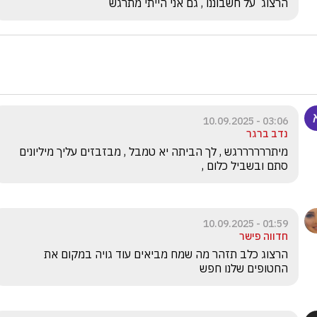
הרצוג  על חשבוננו , גם אני הייתי מתרגש
03:06 - 10.09.2025
נדב ברגר
מיתררררררגש , לך הביתה יא טמבל , מבזבזים עליך מיליונים 
סתם ובשביל כלום , 
01:59 - 10.09.2025
חדווה פישר
הרצוג כלב תזהר מה שמח מביאים עוד גויה במקום את 
החטופים שלנו חפש