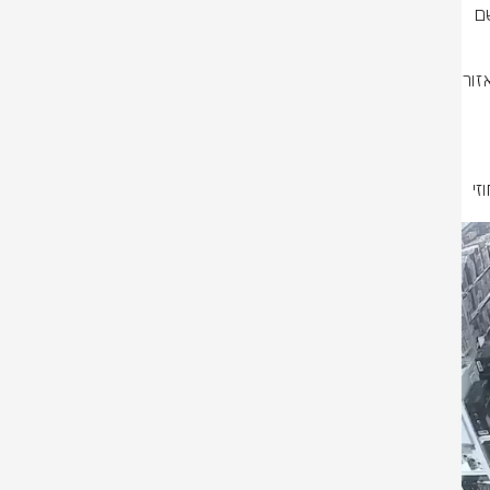
באכזריות. ינאו ששמעה את המתרחש הגיעה לסייע לבנה וגם אותה רצח הנאשם 
מיד לאחר הרצח, החליף הנאשם את בגדיו, עלה על אוטובוס חזרה מיוקנעם לאזור 
רושלים שם דאג להשליך את הבגדים עימם בוצע הרצח אל פח האשפה 
צביקה אברמוביץ ועו"ד חני הרר כתב אישום כנגד הנאשם בבית המשפט המחוזי 