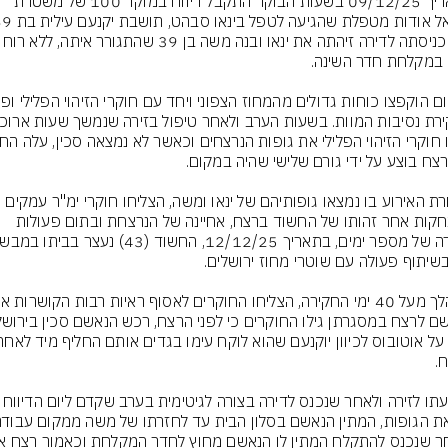
בתאריך 09/12/25 בשעות הבוקר התקבל דיווח במוקד 100 של משטרת 
ועם כניסתה לדירה זיהתה את ינאו ובנה משה בן
למחרת האירוע בו נמצאו גופותיהם של ינאו ומשה, הצליחו חוקרי ימ"ר עמקים 
להתחקות אחר זהותו של החשוד ברצח, אחיינה של הנרצחת ובתום פעולות 