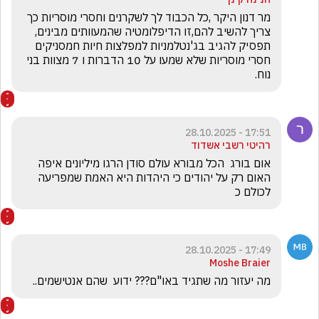
מר דנון היקר ,כל הכבוד לך לשקרנים וחסרי מוסריות כך 
צריך להשיב להם,זו הדיפלומטיה שהמעוותים מבינים, 
תפסיק להגיב בג'נטלמניות למפלצות חיות חמסניקים 
חסרי מוסריות שלא שמעו על 10 הדברות ו 7 מצוות בני 
נוח.
17:51 - 28.10.2025
רהיטי רשבי אשדוד
אום בורג  הכל מבורא עולם סודן הרגו מיליונים איפה 
האום רק על יהודים כי היהדות היא האמת שמפריעה 
לכולם כ
17:49 - 28.10.2025
Moshe Braier
מה יעזור מה שתגיד באו"ם??? ידוע  שהם אנטישמים..