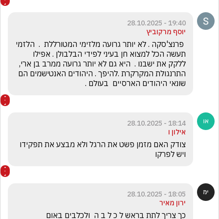
19:40 - 28.10.2025
יוסף מרקוביץ
 פרנצ'סקה . לא יותר גרועה מלזימי המטורללת  .  הלזמי 
תעשה הכל למצוא חן בעיני לפידי הבלבולן . אפילו 
ללקק את ישבנו .  היא גם לא יותר גרועה ממרב בן ארי, 
התרנגולת המקרקרת .להיפך . היהודים האנטישמים הם 
שונאי היהודים הארסיים  בעולם .
18:14 - 28.10.2025
אילון ו
צודק האם מזמן פשט את הרגל ולא מבצע את תפקידו 
ויש לפרקו 
18:05 - 28.10.2025
ירון מאיר
כך צריך לתת בראש ל כ ל ב ה  ולכלבים באום 