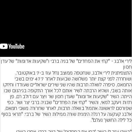
לירי אלבג - "קחי את הפחדים" של בניה ברבי ו"שקיעות אדומות" של עדן 
התצפיתנית לירי אלבג, שנחטפה ממוצב נחל עוז ב-7 באוקטובר, 
ושוחררה לפני קצת יותר משלושה שבועות לאחר 477 ימים בשבי 
החמאס, סיפרה לוואלה תרבות שהיו שני שירים ישראליים שעודדו וחיזקו 
אותה בשבי, ושהיא הרבתה לשיר אותם לכל אורך התקופה בגיהנום שבו 
הייתה: השיר "שקיעות אדומות" שעדן חסון שר ויצר עם דולב רם, פן 
חזות ויעקב למאי, והשיר "קחי את הפחדים" שבניה ברבי יצר ושר. כפי 
שפורסם לראשונה אתמול בוואלה תרבות, לאחר שחרורה משבי חמאס, 
אלבג קעקעה על רגלה הימנית שורה ממילות השיר של ברבי: "תראי בסוף 
"בשבי עזר לי השיר 'קחי את הפחדים' של בניה ברבי. אחרי השבי, 