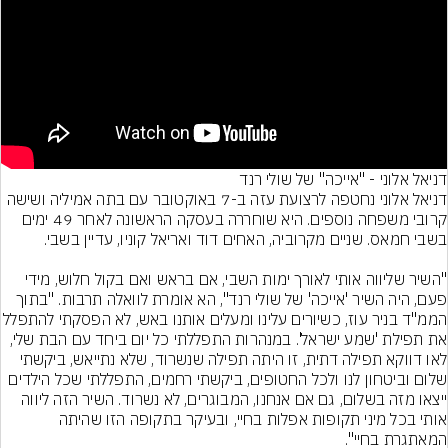
נד
דניאל אלוני נחטפה לרצועת עזה ב-7 באוקטובר עם בתה אמיליה ושישה 
קרובי משפחה נוספים. היא שוחררה בעסקה הראשונה לאחר 49 ימים 
"השיר שליווה אותי לאורך ימות השבי, אם בראש ואם בקול חלוש, מידי 
פעם, היה השיר 'אייכה' של שולי רנד", הא אומרת לוואלה תרבות. "בתוך 
הממ"ד בניר עוז, כשיורים עלינו ומעלים אותנו באש, לא הפסקתי להתפלל 
את תפילת 'שמע ישראל'. במנהרות התפללתי כל יום ביחד עם הבת שלי, 
לאו דווקא תפילה דתית, זו היתה תפילה שנשרוד, שלא נתייאש, ביקשתי 
שלום וביטחון לנו ולכל החטופים, ביקשתי רחמים, התפללתי שכל הילדים 
ייצאו מזה בשלום, גם אם אנחנו, המבוגרים, לא נשרוד. השיר הזה ליווה 
אותי בכל מיני תקופות אפלות בחיי, ובעיקר בתקופה הזו שהיתה 