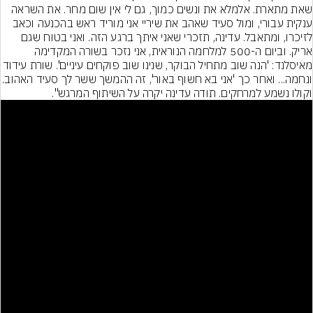
שאת מתארת. אלמלא את ונשים כמוך, גם לי אין שום מחר. את השראה 
ענקית עבורי, ומול סעיד שאהב את שיריי אני מוריד ראש בהכנעה וכאב 
לזיכרו, ומתאבל. עדינה, תזכרי שאני איתך ברגע הזה. ואני בטוח שגם 
אריק. וביום ה-500 למלחמה הנוראית, אני נזכר בשורה המקדימה 
מאיסלנד: 'הנה שוב מתחיל הבוקר, שנינו שוב פוקחים עיניים'. שורת עידוד 
ונחמה... ואחר כך 'אני בא חשוף באור', זה ההמשך ששר לך סעיד האהוב. 
נה יקרה על השיתוף המרגש".