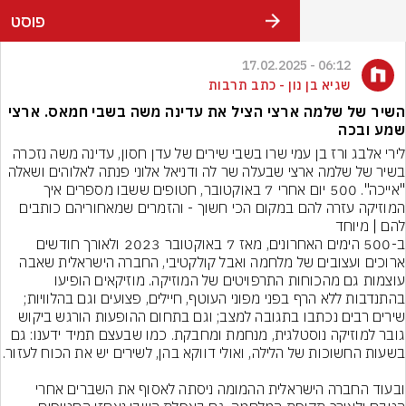
פוסט
בות
את עדינה משה בשבי חמאס. ארצי
לירי אלבג ורז בן עמי שרו בשבי שירים של עדן חסון, עדינה משה נזכרה 
בשיר של שלמה ארצי שבעלה שר לה ודניאל אלוני פנתה לאלוהים ושאלה 
"אייכה". 500 יום אחרי 7 באוקטובר, חטופים ששבו מספרים איך 
המוזיקה עזרה להם במקום הכי חשוך - והזמרים שמאחוריהם כותבים 
ב-500 הימים האחרונים, מאז 7 באוקטובר 2023 ולאורך חודשים 
ארוכים ועצובים של מלחמה ואבל קולקטיבי, החברה הישראלית שאבה 
עוצמות גם מהכוחות התרפויטים של המוזיקה. מוזיקאים הופיעו 
בהתנדבות ללא הרף בפני מפוני העוטף, חיילים, פצועים וגם בהלוויות; 
שירים רבים נכתבו בתגובה למצב; וגם בתחום ההופעות הורגש ביקוש 
גובר למוזיקה נוסטלגית, מנחמת ומחבקת. כמו שבעצם תמיד ידענו: גם 
ובעוד החברה הישראלית ההמומה ניסתה לאסוף את השברים אחרי 