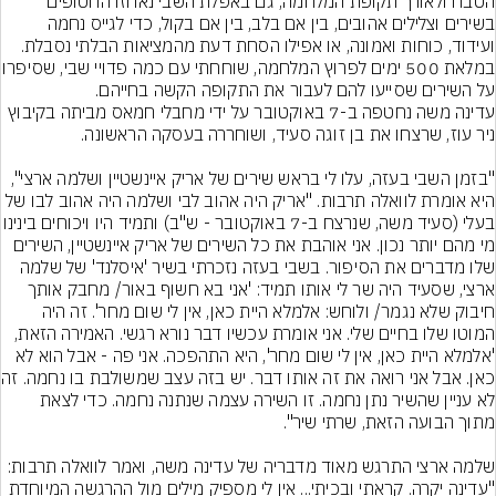
הטבח ולאורך תקופת המלחמה, גם באפלת השבי נאחזו החטופים 
בשירים וצלילים אהובים, בין אם בלב, בין אם בקול, כדי לגייס נחמה 
ועידוד, כוחות ואמונה, או אפילו הסחת דעת מהמציאות הבלתי נסבלת. 
במלאת 500 ימים לפרוץ המלחמה, שוחחתי עם כמה פדויי שבי, שסיפרו 
את התקופה הקשה בחייהם.
עדינה משה נחטפה ב-7 באוקטובר על ידי מחבלי חמאס מביתה בקיבוץ 
"בזמן השבי בעזה, עלו לי בראש שירים של אריק איינשטיין ושלמה ארצי", 
היא אומרת לוואלה תרבות. "אריק היה אהוב לבי ושלמה היה אהוב לבו של 
בעלי (סעיד משה, שנרצח ב-7 באוקטובר - ש"ב) ותמיד היו ויכוחים בינינו 
מי מהם יותר נכון. אני אוהבת את כל השירים של אריק איינשטיין, השירים 
שלו מדברים את הסיפור. בשבי בעזה נזכרתי בשיר 'איסלנד' של שלמה 
ארצי, שסעיד היה שר לי אותו תמיד: 'אני בא חשוף באור/ מחבק אותך 
חיבוק שלא נגמר/ ולוחש: אלמלא היית כאן, אין לי שום מחר'. זה היה 
המוטו שלו בחיים שלי. אני אומרת עכשיו דבר נורא רגשי. האמירה הזאת, 
'אלמלא היית כאן, אין לי שום מחר', היא התהפכה. אני פה - אבל הוא לא 
כאן. אבל אני רואה את זה אותו דבר. יש בזה עצב שמשולבת בו נחמה. זה 
לא עניין שהשיר נתן נחמה. זו השירה עצמה שנתנה נחמה. כדי לצאת 
שלמה ארצי התרגש מאוד מדבריה של עדינה משה, ואמר לוואלה תרבות: 
"עדינה יקרה. קראתי ובכיתי... אין לי מספיק מילים מול ההרגשה המיוחדת 