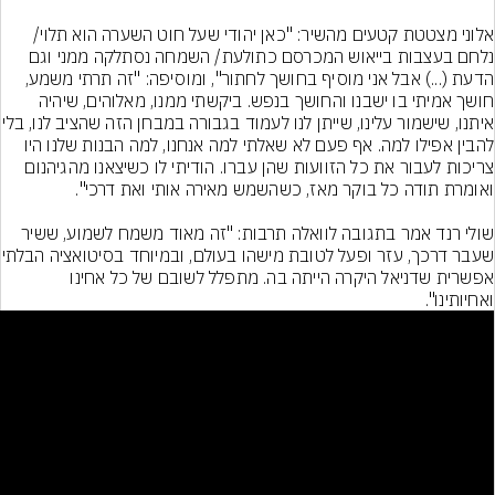
אלוני מצטטת קטעים מהשיר: "כאן יהודי שעל חוט השערה הוא תלוי/ 
נלחם בעצבות בייאוש המכרסם כתולעת/ השמחה נסתלקה ממני וגם 
הדעת (...) אבל אני מוסיף בחושך לחתור", ומוסיפה: "זה תרתי משמע, 
חושך אמיתי בו ישבנו והחושך בנפש. ביקשתי ממנו, מאלוהים, שיהיה 
איתנו, שישמור עלינו, שייתן לנו לעמוד בגבורה במבחן הזה שהציב לנו, בלי 
להבין אפילו למה. אף פעם לא שאלתי למה אנחנו, למה הבנות שלנו היו 
צריכות לעבור את כל הזוועות שהן עברו. הודיתי לו כשיצאנו מהגיהנום 
שולי רנד אמר בתגובה לוואלה תרבות: "זה מאוד משמח לשמוע, ששיר 
שעבר דרכך, עזר ופעל לטובת מישהו בעולם, ובמיוחד בסיטואציה הבלתי 
אפשרית שדניאל היקרה הייתה בה. מתפלל לשובם של כל אחינו 