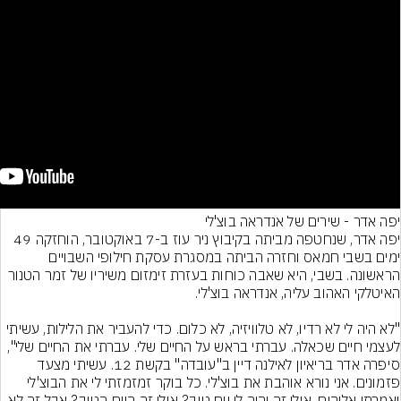
'לי
יפה אדר, שנחטפה מביתה בקיבוץ ניר עוז ב-7 באוקטובר, הוחזקה 49 
ימים בשבי חמאס וחזרה הביתה במסגרת עסקת חילופי השבויים 
הראשונה. בשבי, היא שאבה כוחות בעזרת זימזום משיריו של זמר הטנור 
"לא היה לי לא רדיו, לא טלוויזיה, לא כלום. כדי להעביר את הלילות, עשיתי 
לעצמי חיים שכאלה. עברתי בראש על החיים שלי. עברתי את החיים שלי", 
סיפרה אדר בריאיון לאילנה דיין ב"עובדה" בקשת 12. עשיתי מצעד 
פזמונים. אני נורא אוהבת את בוצ'לי. כל בוקר זמזמזתי לי את הבוצ'לי 
ואמרתי אלוהים, אולי זה יהיה לי יום טוב? אולי זה היום הטוב? אבל זה לא 