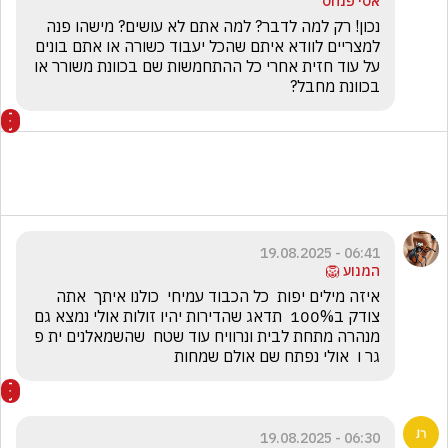
אסי פנחס
נכון! רק למה לדבר? למה אתם לא עושים? מישהו פנה 
למצריים לוודא איתם שהכל יעבוד כשורה או אתם בונים 
על עוד חזית אחרי כל ההתחמשות שם בכוונת משורר או 
בכוונת מחבל? 
06:41 - 19.08.2025
המנוע 🦁
איזה מילים יפות  כל הכבוד עמיחי  כולנו איתך  אתה 
צודק ב100%  תדאג שהדירות יהיו זולות אולי נמצא גם 
מנהרה מתחת לבית ונרוויח עוד שטח  שהשמאלנים ית פ  
גר ו  אולי נפתח שם אולם שמחות
06:30 - 19.08.2025