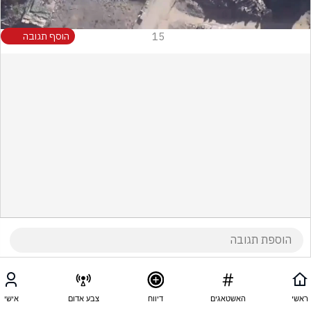
15
הוסף תגובה
ראשי
האשטאגים
דיווח
צבע אדום
אישי