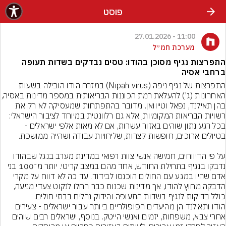
פוסט
11:00 - 27.01.2026
מערכת חמ״ל
התפרצות נגיף מסוכן בהודו: טסים נבדקים בשדות תעופה
ברחבי אסיה
התפרצות של נגיף ניפה (Nipah virus) במזרח הודו הובילה בשעות 
האחרונות (ג') להעלאת רמת הכוננות הבריאו
בהן תאילנד, נפאל וטייוואן. מדובר בהתפתחות שמעסיקה לא רק את 
רשויות הבריאות המקומיות, אלא גם רלוונטית במיוחד לציבור הישראלי: 
בכל רגע נתון שוהים באזור עשרות, אם לא מאות אלפי ישראלים - 
על פי הדיווחים, חמישה אנשי צוות רפואי במדינת מערב בנגל שבהודו 
נדבקו בנגיף בתחילת החודש, אחד מהם במצב קריטי. יותר מ־100 בני 
אדם שהיו במגע עם החולים הוכנסו לבידוד. עד כה לא דווח על מקרי 
הדבקה מחוץ להודו, אך מדינות שכנות כבר החלו לנקוט צעדי מניעה, 
כולל בדיקות לנגיף בשדות התעופה והידוק נהלים בבתי חולים.
הודו ותאילנד הן מהיעדים הפופולריים ביותר עבור ישראלים - צעירים 
אחרי צבא, משפחות, יזמים ואנשי הייטק. בנוסף, ישראלים רבים שוהים 