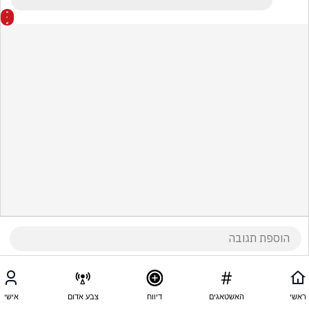
ראשי
האשטאגים
דיווח
צבע אדום
אישי