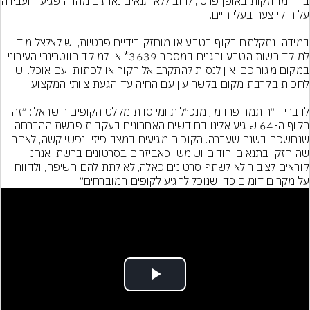
בר המוחזקות באופן פרטי, לרוב ללא ת
במידה ונתקלתם בקוף בטבע או מוחזק בידיים פרטיות, יש לצלצל מיד 
למוקד רשות הטבע והגנים במספר 3639* או למוקד הווטרינרי העירוני 
במקום מגוריכם. אין לנסות להתקרב אל הקוף או לפתותו עם אוכל. יש 
לדברי ד״ר תמר פרדמן, מנכ״לית ומייסדת מקלט הקופים הישראלי: ״זהו 
הקוף ה-64 שיגיע אלינו בחודשים האחרונים בעקבות פרשת ההברחה 
שנחשפה בשנה שעברה. הקופים מגיעים במצב פיזי ונפשי קשה, לאחר 
שהוחזקו בתנאים ירודים ושימשו כאביזרים בסרטונים ברשת. אנחנו 
קוראים לציבור לא לשתף סרטונים כאלה, לא לתת להם חשיפה, ולדווח 
על מקרים דומים כדי שנוכל להגיע לקופים המוברחים״.
Play