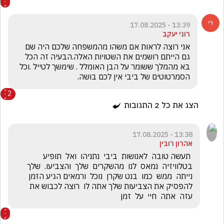
13:39 - 17.08.2025
רוני יעקב
אני רוצה לראות אם משהו מהמשפחה שלכם היה שם 
גם הייתם רושמים את השטויות האלה.הבעיה זה הכל 
בא מהמלך ששומר על הבן האומלל . שימשך לטייל .וכל 
הסמרטוטים של ביבי אין לכם בושה. 
2
הצג את כל
2
התגובות
13:38 - 17.08.2025
אהרון רובין
 תעשה טובה  לאנושות  ביבי  נתניהו  ואל  תופיע  
בטלוויזיה  נמאס  לנו  מהשקרים  שלך  והצביעו.  שלך  
נייתה  ממש  כמו  בנט שקרן  נוכל  ורמאים הגיע הזמן 
להפסיק את הצביעות שלך אתה לו  רוצה לכבוש את  
עזה  אתה  חיי  על  זמן