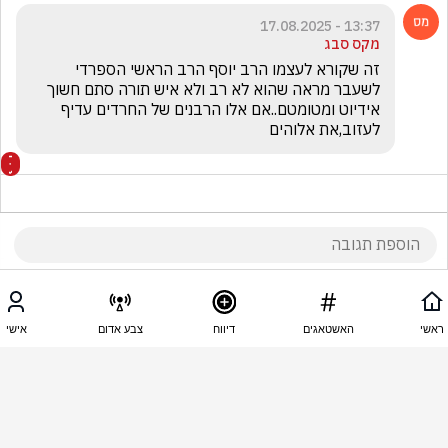
13:37 - 17.08.2025
מקס סבג
זה שקורא לעצמו הרב יוסף הרב הראשי הספרדי 
לשעבר מראה שהוא לא רב ולא איש תורה סתם חשוך 
אידיוט ומטומטם..אם אלו הרבנים של החרדים עדיף 
לעזוב,את אלוהים
13:36 - 17.08.2025
ido2 dio
ראשי
האשטאגים
דיווח
צבע אדום
אישי
אני לא מבין מה אתם רוצים שיקרא ? שנכנע ? לתת 
לחמאס להמשיך לשלוט בעזה בשביל שעוד כמה שנים 
אותו הדבר יקרה הם לא הולכים לוותר בחיים 