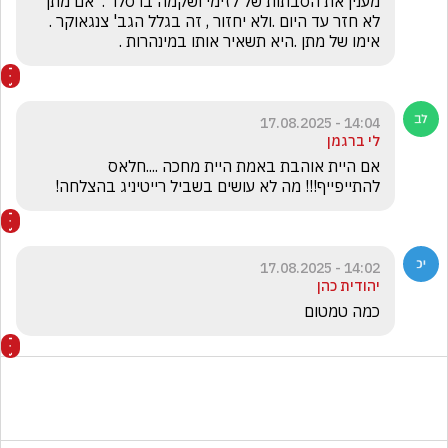
מענין את הסבתות של לזימי ושקמה ברסלר .  אם מתן 
לא חזר עד היום .ולא יחזור , זה בגלל הגב' צנגאוקר . 
אימו של מתן .היא תשאיר אותו במינהרות .
14:04 - 17.08.2025
לי ברגמן
אם היית אוהבת באמת היית מחכה ....חלאס 
להתייפייף!!! מה לא עושים בשביל רייטיניג בהצלחה!
14:02 - 17.08.2025
יהודית כהן
כמה טמטום 