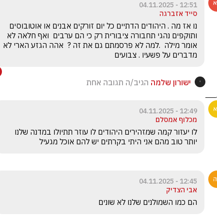
12:51 - 04.11.2025
סייד אזברגה
נו אז מה . היהודים הדתיים כל יום זורקים אבנים או אוטובוסים 
ותוקפים נהגי תחבורה ציבורית רק כי הם ערבים  ואף חלאה לא 
אומר מילה  .למה לא פרסמתם גם את זה ?  אהה הגזע הארי לא 
מדברים על פשעיו . צבועים 
ישורון שלמה
הגיב/ה תגובה אחת
12:49 - 04.11.2025
מכלוף אמסלם
לו יעזור קמה שמזהירים היהודים לו עוזר תתיולו במדנה שלנו 
יותר טוב מהם אני היתי בקרתים יש להם אוכל מגעיל  
12:45 - 04.11.2025
אבי הצדיק
הם כמו השמולנים שלנו לא שונים