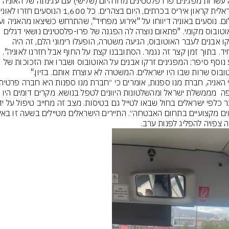
כמה עשרות מפגינים פרו פלסטינים מחו היום (שלישי) עם עגינתה של האוניה 
על אוטובוס מקומי. "פתאום נוצרה לה הפגנה של פרו-פלסטינים נושאי דגלים 
שזרקו אבנים לעבר האוטובוס, הגיעה משטרה, הופעלו רימוני הלם, זה היה 
מפחיד. בתוך זמן קצר זה נגמר. הסתובבנו קצת על החוף אבל חזרנו לאוניה". 
נוסע נוסף סיפר: המפגינים זרקו אבנים על האוטובוס ושברו את הזכוכות של 
ובוס שרות שבו היו ישראלים. המשטרה לא עוצרת אותם. בזיון."
ומצפה  מממשלת ישראל ומהשלטונות היוונים לטפל בנושא. מקרים דומים היו 
ה צפויה להפליג לפנות ערב.