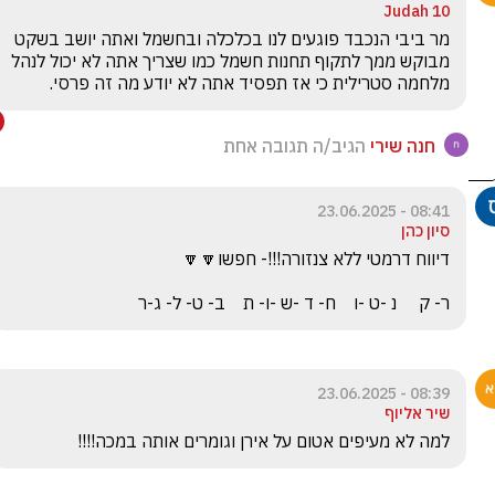
Judah 10
מר ביבי הנכבד פוגעים לנו בכלכלה ובחשמל ואתה יושב בשקט 
מבוקש ממך לתקוף תחנות חשמל כמו שצריך אתה לא יכול לנהל 
מלחמה סטרילית כי אז תפסיד אתה לא יודע מה זה פרסי. 
חנה שירי
הגיב/ה תגובה אחת
08:41 - 23.06.2025
סיון כהן
ר- ק     נ -ט -ו    ח- ד -ש -ו- ת    ב- ט- ל- ג-ר
08:39 - 23.06.2025
שיר אליוף
למה לא מעיפים אטום על אירן וגומרים אותה במכה!!!!