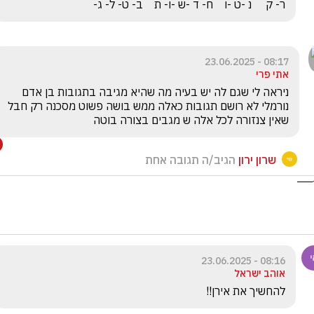
ר- ק     נ -ט -ו    ח- ד -ש -ו- ת    ב- ט- ל- ג-
08:17 - 23.06.2025
אתי פרי
ניראה לי שגם לה יש בעיה מה שהיא מגיבה בתגובות בן אדם 
נורמלי לא רושם תגובות כאלה ממש בושה פשוט מסכנה רק חבל 
שאין צנזורה לכל אלה ש מגבים בצורה בוטה 
שרון ירון
הגיב/ה תגובה אחת
08:16 - 23.06.2025
אוהב ישראל
להחשיך את אירן!!