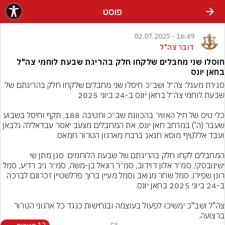
פוסט
16:49 - 02.07.2025
דובר צה"ל
חוסלו שני מחבלים שלקחו חלק בהריגת שבעת לוחמי צה"ל
בחאן יונס
סגירת מעגל: צה״ל ושב״כ חיסלו שני מחבלים שלקחו חלק בהריגתם של 
כלי טיס של חיל האוויר בהכוונת שב״כ וחטיבה 188, תקף וחיסל בשבוע 
שעבר (ה') במרחב חאן יונס, את המחבלים מצעב יאסר עבדאללה גלבאן 
המחבלים לקחו חלק בהריגתם של שבעת הלוחמים: סגן מתן שי 
ישינובסקי, סמ״ר אלון דוידוב, סמ״ר רונאל בן-משה, סמ״ר ניב רדיע, סמל 
רונן שפירו, סמל שחר מנואב וסמל מעיין ברוך פרלשטיין זכרונם לברכה 
צה"ל ושב"כ ימשיכו לפעול בעוצמה ובנחישות כנגד כל ארגוני הטרור 
ברצועה.