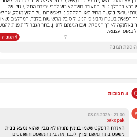
גבר בן 86 ממרכז הארץ חולץ היום (שישי) מנחל אל-על שברמת הגולן לאחר 
שחש ברע במהלך טיול והתעורר חשד לאירוע לבבי. יחידת החילוץ גולן של 
ל באופן עצמאי.
7
4 תגובות
4 תגובות
21:00 - 08.05.2026
pako pak
האזרח הדפקט ששמו בנימין נתניהו לא מבין שהוא נמצא בבית 
משפט בתור נאשם וצריך לכבד את בית המשפט והשופטים 