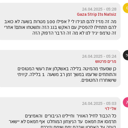
05:28 - 24.04.2025
Gaza Strip Its Natsiz
מה זה מזיז להם תגידו לי ? אפילו 100 מטרות בשעה לא כואב 
להם תתחילו להפסיק עם האקש בגג הזה ותשטחו אותם! אחרי 
זה טרמפ יגיד לנו לא מה זה הדבר הדפוק הזה
05:24 - 24.04.2025
מרים פרטוש
כן שמעתי מהמיטה בלילה באשקלון את רעשי המטוסים 
והתותחים שרעמו במשך זמן רב משעה  1 בלילה. קיויתי 
שישוחררו החטופים.
05:03 - 24.04.2025
אלי לוי
כל הכבוד לחיל האוויר  וחיילינו הגיבורים  והאמיצים                    
תרמסו את חמאס  עד הניצחון המוחלט  אף חמאס לא יישאר 
בעזה עד האחרון שבהם ימח שימם וזיכרם  