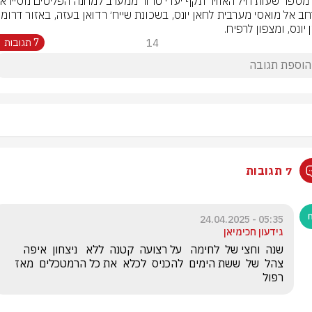
יונס, ומצפון לרפיח.
14
7 תגובות
7 תגובות
05:35 - 24.04.2025
גידעון חכימיאן
שנה  וחצי של  לחימה   על רצועה  קטנה  ללא   ניצחון  איפה  
צהל  של  ששת הימים  להכניס  לכלא  את כל הרמטכלים  מאז  
רפול  