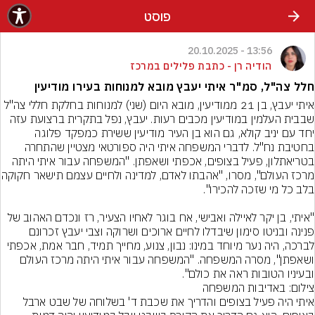
פוסט
13:56 - 20.10.2025
הודיה רן - כתבת פלילים במרכז
חלל צה"ל, סמ"ר איתי יעבץ מובא למנוחות בעירו מודיעין
איתי יעבץ, בן 21 ממודיעין, מובא היום (שני) למנוחות בחלקת חללי צה"ל 
שבבית העלמין במודיעין מכבים רעות. יעבץ, נפל בתקרית ברצועת עזה 
יחד עם יניב קולא, גם הוא בן העיר מודיעין ששירת כמפקד פלוגה 
בחטיבת נח"ל. לדברי המשפחה איתי היה ספורטאי מצטיין שהתחרה 
בטריאתלון, פעיל בצופים, אכפתי ושאפתן. "המשפחה עבור איתי היתה 
מרכז העולם", מסרו, "אהבת
"איתי, בן יקר לאיילה ואבישי, אח בוגר לאחיו הצעיר, רז ונכדם האהוב של 
פנינה ובניטו סימון שיבדלו לחיים ארוכים ושרוקה וצבי יעבץ זכרונם 
לברכה, היה נער מיוחד במינו: נבון, צנוע, מחייך תמיד, חבר אמת, אכפתי 
ושאפתן", מסרה המשפחה. "המשפחה עבור איתי היתה מרכז העולם 
ובעיניו הטובות ראה את כולם".
צילום: באדיבות המשפחה
איתי היה פעיל בצופים והדריך את שכבת ד' בשלוחה של שבט ארבל 