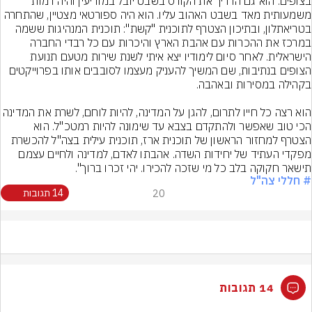
בצופים. הוא גם הדריך את הקורס בשבט יובל במודיעין והיה דמות 
משמעותית מאד בשבט האהוב עליו. הוא היה ספורטאי מצטיין, שהתחרה 
בטריאתלון, ובתיכון הצטרף לתוכנית "קשת": תוכנית המנהיגות ששמה 
במרכז את ההכרות עם אהבת הארץ והיכרות עם כל רבדי החברה 
הישראלית. לאחר סיום לימודיו יצא איתי לשנת שירות מטעם תנועת 
הצופים בנתיבות, שם המשיך להעניק מעצמו לסובבים אותו בפרוייקטים 
הוא רצה כל חייו לתרום, להגן על המדינה, להיות לוחם, לשרת את המדי
הכי טוב שאפשר ולהתקדם בצבא עד שימונה להיות רמטכ"ל. הוא 
הצטרף למחזור הראשון של תוכנית ארז, תוכנית עילית בצה"ל להכשרת 
מפקדי העתיד של יחידות השדה. אהבתו לאדם, למדינה ולחיים עצמם 
תישאר חקוקה בלב כל מי שזכה להכירו. יהי זכרו ברוך".
# חללי צה"ל
20
14 תגובות
14 תגובות