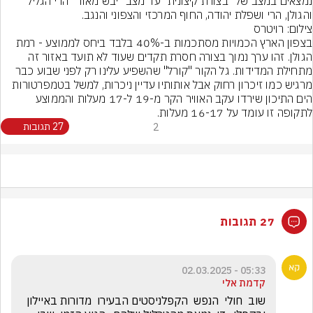
נמצאים במצב של "בצורת קיצונית" עד מצב "יבש מאוד" הרי הגליל 
והגולן, הרי ושפלת יהודה, החוף המרכזי והצפוני והנגב.
צילום: רויטרס
בצפון הארץ הכמויות מסתכמות ב-40% בלבד ביחס לממוצע - רמת 
הגולן. זהו ערך נמוך בצורה חסרת תקדים שעוד לא תועד באזור זה 
מתחילת המדידות. גל הקור "קורל" שהשפיע עלינו רק לפני שבוע כבר 
מרגיש כמו זיכרון רחוק אבל אותותיו עדיין ניכרות, למשל בטמפרטורות 
הים התיכון שירדו עקב האוויר הקר מ-19 ל-17 מעלות והממוצע 
לתקופה זו עומד על 16-17 מעלות.
2
27 תגובות
27 תגובות
05:33 - 02.03.2025
קדמת אלי
שוב  חולי  הנפש  הקפלניסטים הבעירו  מדורות באיילון 