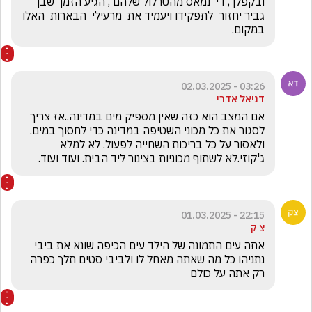
ובקפלן , די  נמאס מהטרלול שלהם , הגיע הזמן  שבן 
גביר יחזור  לתפקידו ויעמיד את  מרעילי  הבארות  האלו  
במקום.
03:26 - 02.03.2025
דניאל אדרי
אם המצב הוא כזה שאין מספיק מים במדינה..אז צריך 
לסגור את כל מכוני השטיפה במדינה כדי לחסוך במים. 
ולאסור על כל בריכות השחייה לפעול. לא למלא 
ג'קוזי.לא לשתוף מכוניות בצינור ליד הבית. ועוד ועוד. 
22:15 - 01.03.2025
צ ק
אתה עים התמונה של הילד עים הכיפה שונא את ביבי 
נתניהו כל מה שאתה מאחל לו ולביבי סטים תלך כפרה 
רק אתה על כולם 