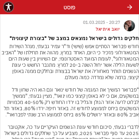
פוסט
20:27 - 01.03.2025
יואב איתיאל
חלקים גדולים בישראל נמצאים במצב של "בצורת קיצונית"
חודש פברואר הסתיים אמש (שישי) וד"ר עמיר גבעתי, מנהל השירות 
המטאורולוגי מזכיר כי היום, האחד במרץ, מהווה את תחילתו של "האביב 
המטאורולוגי", לעומת המועד האסטרונומי, יום השיוויון בין שעות היום 
לשעות הלילה אשר יחול השנה ב-20 למרץ. מתגבר החשש כי עונת 
הגשמים תותיר מאחוריה את ישראל בבצורת ובחלקים ממנה באופן 
"פברואר המשיך את המגמה של חודש ינואר וגם הוא היה שחון ודל 
במשקעים, אם כי לא באופן קיצוני כמו ינואר", מציין גבעתי, "ממשיך 
לבלוט לרעה אזור הגולן והגליל בו ירדו החודש רק 40-50% מכמויות 
המשקעים ביחס לממוצע לחודש זה. באזור חיפה ירדו 80%, באזור תל 
לדברי גבעתי, סיכום חודשי עונת הגשמים העיקריים עד כה, אוקטובר 
2025 עד סוף פברואר 2025, מצביע על כך שחלקים גדולים בישראל 